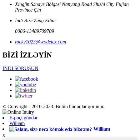
Xingjin Sənaye Bölgəsi Nanyang Road Shishi City Fujian
Province Çin
İndi Bizə Zəng Edin:
0086-13489709709
rocky1023@wodetex.com
BİZİ İZLƏYİN
İNDİ SORUŞUN
© Copyright - 2010-2023: Bütün hüquqlar qorunur.
E-poçt göndər
William
William
x