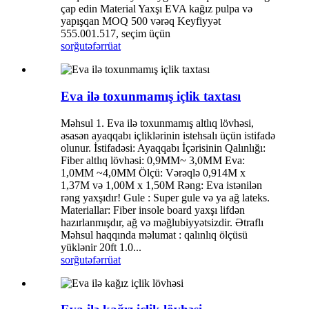
çap edin Material Yaxşı EVA kağız pulpa və
yapışqan MOQ 500 vərəq Keyfiyyət
555.001.517, seçim üçün
sorğu
təfərrüat
Eva ilə toxunmamış içlik taxtası
Məhsul 1. Eva ilə toxunmamış altlıq lövhəsi,
əsasən ayaqqabı içliklərinin istehsalı üçün istifadə
olunur. İstifadəsi: Ayaqqabı İçərisinin Qalınlığı:
Fiber altlıq lövhəsi: 0,9MM~ 3,0MM Eva:
1,0MM ~4,0MM Ölçü: Vərəqlə 0,914M x
1,37M və 1,00M x 1,50M Rəng: Eva istənilən
rəng yaxşıdır! Gule : Super gule və ya ağ lateks.
Materiallar: Fiber insole board yaxşı lifdən
hazırlanmışdır, ağ və məğlubiyyətsizdir. Ətraflı
Məhsul haqqında məlumat : qalınlıq ölçüsü
yüklənir 20ft 1.0...
sorğu
təfərrüat