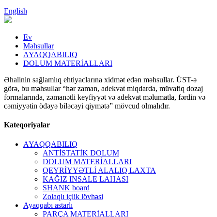
English
Ev
Məhsullar
AYAQQABILIQ
DOLUM MATERİALLARI
Əhalinin sağlamlıq ehtiyaclarına xidmət edən məhsullar. ÜST-ə
görə, bu məhsullar “hər zaman, adekvat miqdarda, müvafiq dozaj
formalarında, zəmanətli keyfiyyət və adekvat məlumatla, fərdin və
cəmiyyətin ödəyə biləcəyi qiymətə” mövcud olmalıdır.
Kateqoriyalar
AYAQQABILIQ
ANTİSTATİK DOLUM
DOLUM MATERİALLARI
QEYRİYYƏTLİ ALALIQ LAXTA
KAĞIZ INSALE LAHASI
SHANK board
Zolaqlı içlik lövhəsi
Ayaqqabı astarlı
PARÇA MATERİALLARI