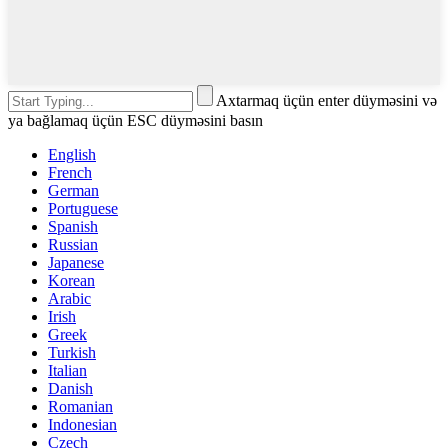
Axtarmaq üçün enter düyməsini və
ya bağlamaq üçün ESC düyməsini basın
English
French
German
Portuguese
Spanish
Russian
Japanese
Korean
Arabic
Irish
Greek
Turkish
Italian
Danish
Romanian
Indonesian
Czech