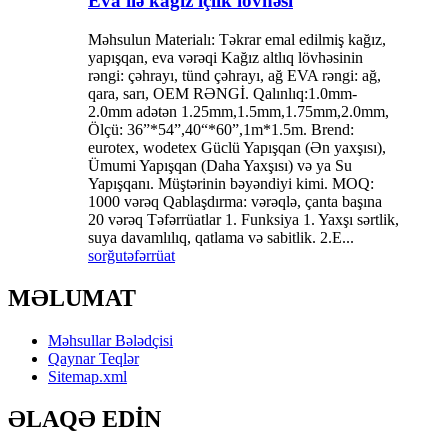
Eva ilə kağız içlik lövhəsi
Məhsulun Materialı: Təkrar emal edilmiş kağız,
yapışqan, eva vərəqi Kağız altlıq lövhəsinin
rəngi: çəhrayı, tünd çəhrayı, ağ EVA rəngi: ağ,
qara, sarı, OEM RƏNGİ. Qalınlıq:1.0mm-
2.0mm adətən 1.25mm,1.5mm,1.75mm,2.0mm,
Ölçü: 36”*54”,40“*60”,1m*1.5m. Brend:
eurotex, wodetex Güclü Yapışqan (Ən yaxşısı),
Ümumi Yapışqan (Daha Yaxşısı) və ya Su
Yapışqanı. Müştərinin bəyəndiyi kimi. MOQ:
1000 vərəq Qablaşdırma: vərəqlə, çanta başına
20 vərəq Təfərrüatlar 1. Funksiya 1. Yaxşı sərtlik,
suya davamlılıq, qatlama və sabitlik. 2.E...
sorğu
təfərrüat
MƏLUMAT
Məhsullar Bələdçisi
Qaynar Teqlər
Sitemap.xml
ƏLAQƏ EDİN