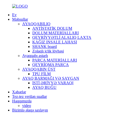
Ev
Məhsullar
AYAQQABILIQ
ANTİSTATİK DOLUM
DOLUM MATERİALLARI
QEYRİYYƏTLİ ALALIQ LAXTA
KAĞIZ INSALE LAHASI
SHANK board
Zolaqlı içlik lövhəsi
Ayaqqabı astarlı
PARÇA MATERİALLARI
QEYRİQMA PARÇA
AYAQQABIN ÜST
TPU FİLM
AYAQ BARMAĞI VƏ SAYGAN
İSTİ ƏRİYYƏ VARAQI
AYAQ BUĞU
Xəbərlər
Tez-tez verilən suallar
Haqqımızda
video
Bizimlə əlaqə saxlayın