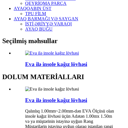
QEYRİQMA PARÇA
AYAQQABIN ÜST
TPU FİLM
AYAQ BARMAĞI VƏ SAYGAN
İSTİ ƏRİYYƏ VARAQI
AYAQ BUĞU
Seçilmiş məhsullar
Eva ilə insole kağız lövhəsi
DOLUM MATERİALLARI
Eva ilə insole kağız lövhəsi
Qalınlıq 1.00mm~2.00mm-dən EVA Ölçüsü olan
insole kağız lövhəsi üçün Adətən 1.00mx 1.50m
və ya müştərinin istəyinə uyğun Rəng
Müştərilərin istəyinə uyğun olaraq istənilən rəngi