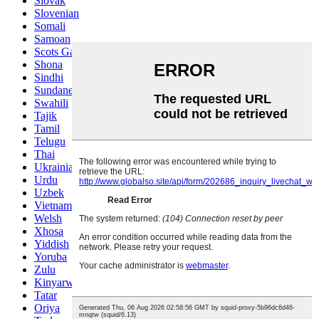
Slovak
Slovenian
Somali
Samoan
Scots Gaelic
Shona
Sindhi
Sundanese
Swahili
Tajik
Tamil
Telugu
Thai
Ukrainian
Urdu
Uzbek
Vietnamese
Welsh
Xhosa
Yiddish
Yoruba
Zulu
Kinyarwanda
Tatar
Oriya