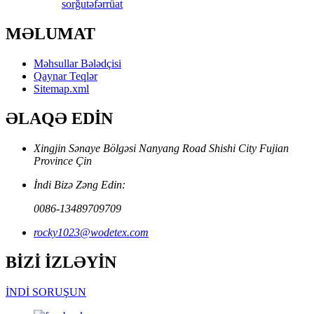
sorğu
təfərrüat
MƏLUMAT
Məhsullar Bələdçisi
Qaynar Teqlər
Sitemap.xml
ƏLAQƏ EDİN
Xingjin Sənaye Bölgəsi Nanyang Road Shishi City Fujian
Province Çin
İndi Bizə Zəng Edin:
0086-13489709709
rocky1023@wodetex.com
BİZİ İZLƏYİN
İNDİ SORUŞUN