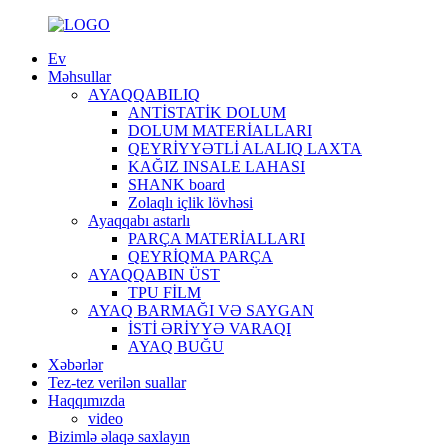
Ev
Məhsullar
AYAQQABILIQ
ANTİSTATİK DOLUM
DOLUM MATERİALLARI
QEYRİYYƏTLİ ALALIQ LAXTA
KAĞIZ INSALE LAHASI
SHANK board
Zolaqlı içlik lövhəsi
Ayaqqabı astarlı
PARÇA MATERİALLARI
QEYRİQMA PARÇA
AYAQQABIN ÜST
TPU FİLM
AYAQ BARMAĞI VƏ SAYGAN
İSTİ ƏRİYYƏ VARAQI
AYAQ BUĞU
Xəbərlər
Tez-tez verilən suallar
Haqqımızda
video
Bizimlə əlaqə saxlayın