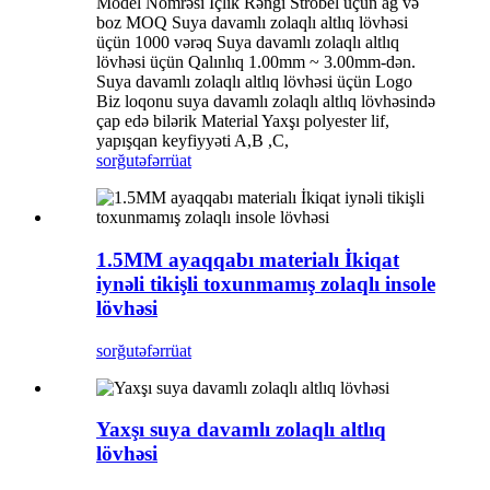
Model Nömrəsi İçlik Rəngi ​​Strobel üçün ağ və
boz MOQ Suya davamlı zolaqlı altlıq lövhəsi
üçün 1000 vərəq Suya davamlı zolaqlı altlıq
lövhəsi üçün Qalınlıq 1.00mm ~ 3.00mm-dən.
Suya davamlı zolaqlı altlıq lövhəsi üçün Logo
Biz loqonu suya davamlı zolaqlı altlıq lövhəsində
çap edə bilərik Material Yaxşı polyester lif,
yapışqan keyfiyyəti A,B ,C,
sorğu
təfərrüat
1.5MM ayaqqabı materialı İkiqat
iynəli tikişli toxunmamış zolaqlı insole
lövhəsi
sorğu
təfərrüat
Yaxşı suya davamlı zolaqlı altlıq
lövhəsi