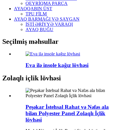
QEYRİQMA PARÇA
AYAQQABIN ÜST
TPU FİLM
AYAQ BARMAĞI VƏ SAYGAN
İSTİ ƏRİYYƏ VARAQI
AYAQ BUĞU
Seçilmiş məhsullar
Eva ilə insole kağız lövhəsi
Zolaqlı içlik lövhəsi
Peşəkar İstehsal Rahat və Nəfəs ala
bilən Polyester Panel Zolaqlı İçlik
lövhəsi