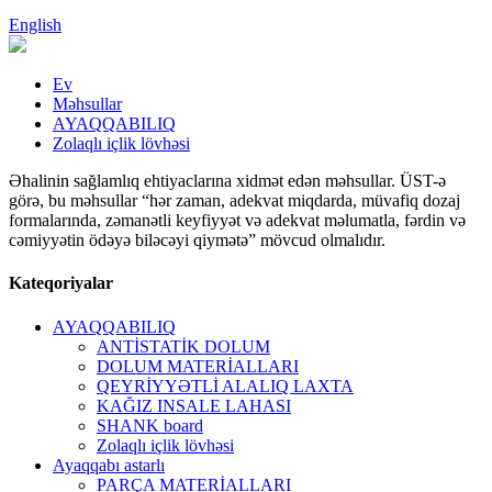
English
Ev
Məhsullar
AYAQQABILIQ
Zolaqlı içlik lövhəsi
Əhalinin sağlamlıq ehtiyaclarına xidmət edən məhsullar. ÜST-ə
görə, bu məhsullar “hər zaman, adekvat miqdarda, müvafiq dozaj
formalarında, zəmanətli keyfiyyət və adekvat məlumatla, fərdin və
cəmiyyətin ödəyə biləcəyi qiymətə” mövcud olmalıdır.
Kateqoriyalar
AYAQQABILIQ
ANTİSTATİK DOLUM
DOLUM MATERİALLARI
QEYRİYYƏTLİ ALALIQ LAXTA
KAĞIZ INSALE LAHASI
SHANK board
Zolaqlı içlik lövhəsi
Ayaqqabı astarlı
PARÇA MATERİALLARI