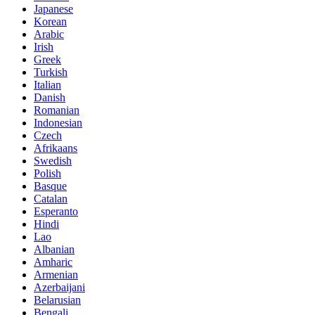
Japanese
Korean
Arabic
Irish
Greek
Turkish
Italian
Danish
Romanian
Indonesian
Czech
Afrikaans
Swedish
Polish
Basque
Catalan
Esperanto
Hindi
Lao
Albanian
Amharic
Armenian
Azerbaijani
Belarusian
Bengali