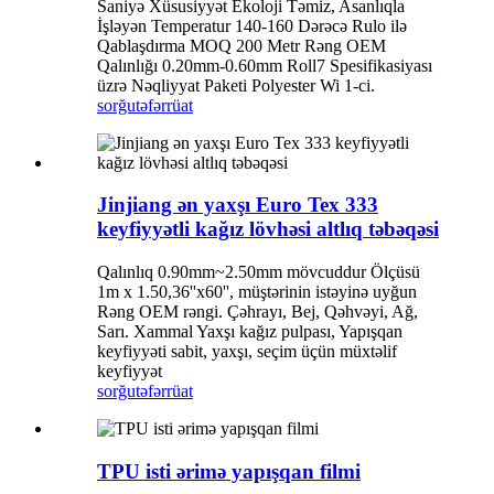
Saniyə Xüsusiyyət Ekoloji Təmiz, Asanlıqla
İşləyən Temperatur 140-160 Dərəcə Rulo ilə
Qablaşdırma MOQ 200 Metr Rəng OEM
Qalınlığı 0.20mm-0.60mm Roll7 Spesifikasiyası
üzrə Nəqliyyat Paketi Polyester Wi 1-ci.
sorğu
təfərrüat
Jinjiang ən yaxşı Euro Tex 333
keyfiyyətli kağız lövhəsi altlıq təbəqəsi
Qalınlıq 0.90mm~2.50mm mövcuddur Ölçüsü
1m x 1.50,36''x60'', müştərinin istəyinə uyğun
Rəng OEM rəngi. Çəhrayı, Bej, Qəhvəyi, Ağ,
Sarı. Xammal Yaxşı kağız pulpası, Yapışqan
keyfiyyəti sabit, yaxşı, seçim üçün müxtəlif
keyfiyyət
sorğu
təfərrüat
TPU isti ərimə yapışqan filmi