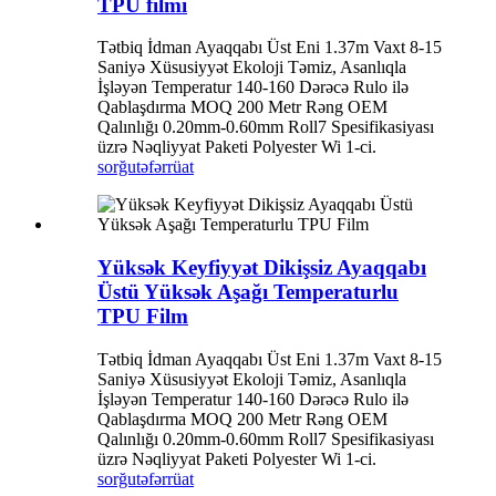
TPU filmi
Tətbiq İdman Ayaqqabı Üst Eni 1.37m Vaxt 8-15
Saniyə Xüsusiyyət Ekoloji Təmiz, Asanlıqla
İşləyən Temperatur 140-160 Dərəcə Rulo ilə
Qablaşdırma MOQ 200 Metr Rəng OEM
Qalınlığı 0.20mm-0.60mm Roll7 Spesifikasiyası
üzrə Nəqliyyat Paketi Polyester Wi 1-ci.
sorğu
təfərrüat
Yüksək Keyfiyyət Dikişsiz Ayaqqabı
Üstü Yüksək Aşağı Temperaturlu
TPU Film
Tətbiq İdman Ayaqqabı Üst Eni 1.37m Vaxt 8-15
Saniyə Xüsusiyyət Ekoloji Təmiz, Asanlıqla
İşləyən Temperatur 140-160 Dərəcə Rulo ilə
Qablaşdırma MOQ 200 Metr Rəng OEM
Qalınlığı 0.20mm-0.60mm Roll7 Spesifikasiyası
üzrə Nəqliyyat Paketi Polyester Wi 1-ci.
sorğu
təfərrüat