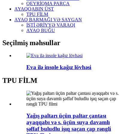
QEYRİQMA PARÇA
AYAQQABIN ÜST
TPU FİLM
AYAQ BARMAĞI VƏ SAYGAN
İSTİ ƏRİYYƏ VARAQI
AYAQ BUĞU
Seçilmiş məhsullar
Eva ilə insole kağız lövhəsi
TPU FİLM
Yağış paltarı üçün paltar çantası
ayaqqabı və s. üçün suya davamlı
şəffaf buludlu işıq saçan çap rəngli