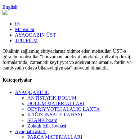
English
Ev
Məhsullar
AYAQQABIN ÜST
TPU FİLM
Əhalinin sağlamlıq ehtiyaclarına xidmət edən məhsullar. ÜST-ə
görə, bu məhsullar “hər zaman, adekvat miqdarda, müvafiq dozaj
formalarında, zəmanətli keyfiyyət və adekvat məlumatla, fərdin və
cəmiyyətin ödəyə biləcəyi qiymətə” mövcud olmalıdır.
Kateqoriyalar
AYAQQABILIQ
ANTİSTATİK DOLUM
DOLUM MATERİALLARI
QEYRİYYƏTLİ ALALIQ LAXTA
KAĞIZ INSALE LAHASI
SHANK board
Zolaqlı içlik lövhəsi
Ayaqqabı astarlı
PARÇA MATERİALLARI