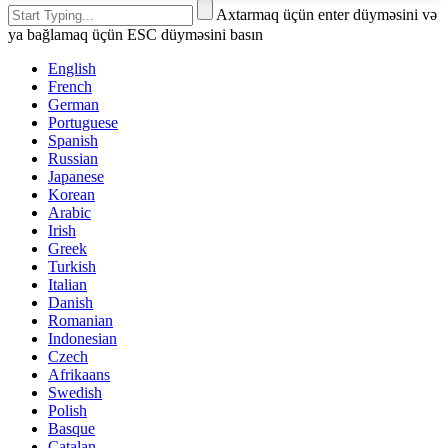
Axtarmaq üçün enter düyməsini və
ya bağlamaq üçün ESC düyməsini basın
English
French
German
Portuguese
Spanish
Russian
Japanese
Korean
Arabic
Irish
Greek
Turkish
Italian
Danish
Romanian
Indonesian
Czech
Afrikaans
Swedish
Polish
Basque
Catalan