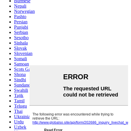
Burmese
Nepali
Norwegian
Pashto
Persian
Punjabi
Serbian
Sesotho
Sinhala
Slovak
Slovenian
Somali
Samoan
Scots Gaelic
Shona
Sindhi
Sundanese
Swahili
Tajik
Tamil
Telugu
Thai
Ukrainian
Urdu
Uzbek