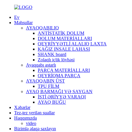
Ev
Məhsullar
AYAQQABILIQ
ANTİSTATİK DOLUM
DOLUM MATERİALLARI
QEYRİYYƏTLİ ALALIQ LAXTA
KAĞIZ INSALE LAHASI
SHANK board
Zolaqlı içlik lövhəsi
Ayaqqabı astarlı
PARÇA MATERİALLARI
QEYRİQMA PARÇA
AYAQQABIN ÜST
TPU FİLM
AYAQ BARMAĞI VƏ SAYGAN
İSTİ ƏRİYYƏ VARAQI
AYAQ BUĞU
Xəbərlər
Tez-tez verilən suallar
Haqqımızda
video
Bizimlə əlaqə saxlayın