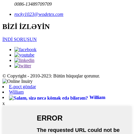
0086-13489709709
rocky1023@wodetex.com
BİZİ İZLƏYİN
İNDİ SORUŞUN
© Copyright - 2010-2023: Bütün hüquqlar qorunur.
E-poçt göndər
William
William
x