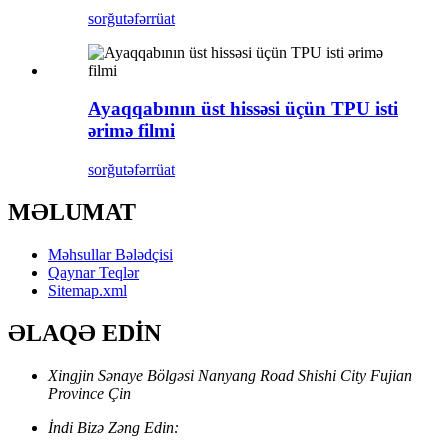
sorğu
təfərrüat
Ayaqqabının üst hissəsi üçün TPU isti
ərimə filmi
sorğu
təfərrüat
MƏLUMAT
Məhsullar Bələdçisi
Qaynar Teqlər
Sitemap.xml
ƏLAQƏ EDİN
Xingjin Sənaye Bölgəsi Nanyang Road Shishi City Fujian
Province Çin
İndi Bizə Zəng Edin: