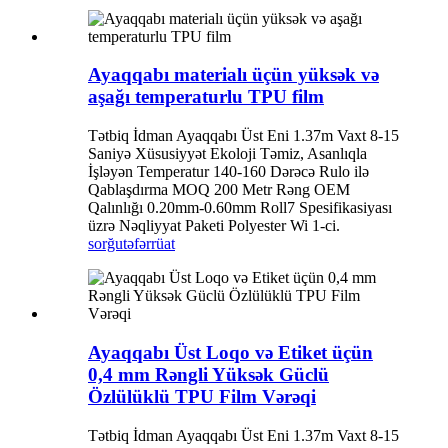
Ayaqqabı materialı üçün yüksək və
aşağı temperaturlu TPU film
Tətbiq İdman Ayaqqabı Üst Eni 1.37m Vaxt 8-15
Saniyə Xüsusiyyət Ekoloji Təmiz, Asanlıqla
İşləyən Temperatur 140-160 Dərəcə Rulo ilə
Qablaşdırma MOQ 200 Metr Rəng OEM
Qalınlığı 0.20mm-0.60mm Roll7 Spesifikasiyası
üzrə Nəqliyyat Paketi Polyester Wi 1-ci.
sorğu
təfərrüat
Ayaqqabı Üst Loqo və Etiket üçün
0,4 mm Rəngli Yüksək Güclü
Özlülüklü TPU Film Vərəqi
Tətbiq İdman Ayaqqabı Üst Eni 1.37m Vaxt 8-15