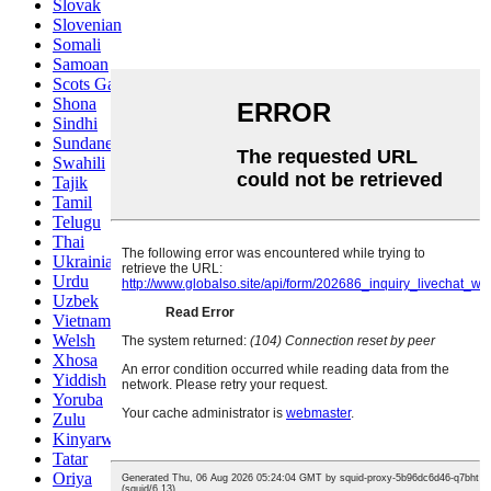
Slovak
Slovenian
Somali
Samoan
Scots Gaelic
Shona
Sindhi
Sundanese
Swahili
Tajik
Tamil
Telugu
Thai
Ukrainian
Urdu
Uzbek
Vietnamese
Welsh
Xhosa
Yiddish
Yoruba
Zulu
Kinyarwanda
Tatar
Oriya