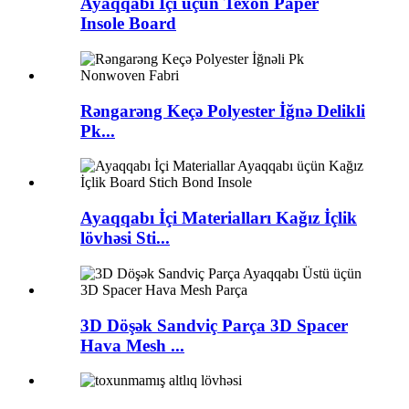
Ayaqqabı İçi üçün Texon Paper
Insole Board
Rəngarəng Keçə Polyester İğnə Delikli
Pk...
Ayaqqabı İçi Materialları Kağız İçlik
lövhəsi Sti...
3D Döşək Sandviç Parça 3D Spacer
Hava Mesh ...