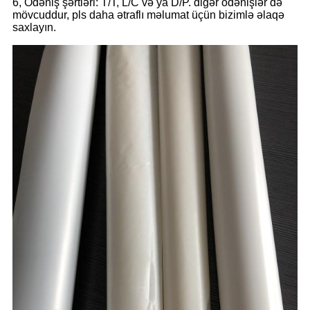
6, Ödəniş şərtləri: T/T, L/C və ya D/P. digər ödənişlər də
mövcuddur, pls daha ətraflı məlumat üçün bizimlə əlaqə
saxlayın.