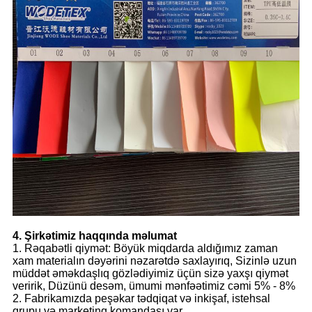
4. Şirkətimiz haqqında məlumat
1. Rəqabətli qiymət: Böyük miqdarda aldığımız zaman
xam materialın dəyərini nəzarətdə saxlayırıq, Sizinlə uzun
müddət əməkdaşlıq gözlədiyimiz üçün sizə yaxşı qiymət
veririk, Düzünü desəm, ümumi mənfəətimiz cəmi 5% - 8%
2. Fabrikamızda peşəkar tədqiqat və inkişaf, istehsal
qrupu və marketinq komandası var.