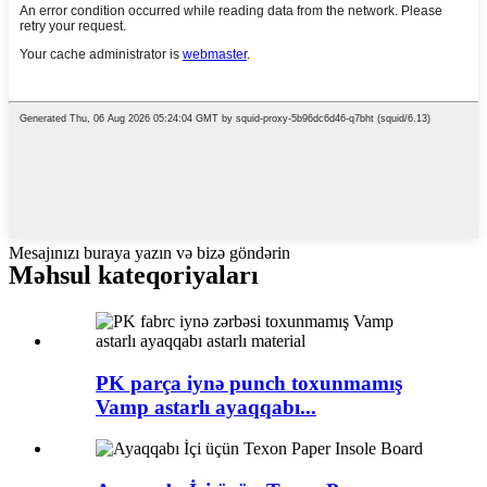
Mesajınızı buraya yazın və bizə göndərin
Məhsul kateqoriyaları
PK parça iynə punch toxunmamış
Vamp astarlı ayaqqabı...