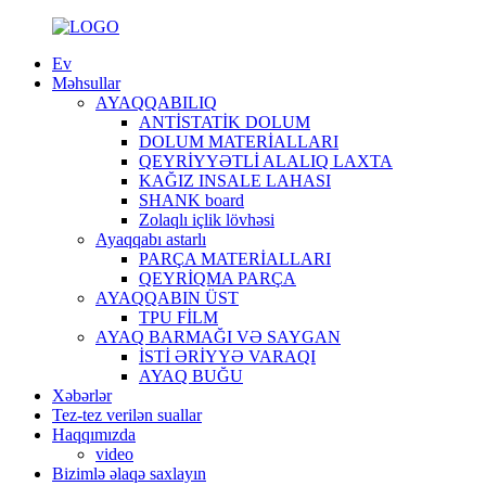
Ev
Məhsullar
AYAQQABILIQ
ANTİSTATİK DOLUM
DOLUM MATERİALLARI
QEYRİYYƏTLİ ALALIQ LAXTA
KAĞIZ INSALE LAHASI
SHANK board
Zolaqlı içlik lövhəsi
Ayaqqabı astarlı
PARÇA MATERİALLARI
QEYRİQMA PARÇA
AYAQQABIN ÜST
TPU FİLM
AYAQ BARMAĞI VƏ SAYGAN
İSTİ ƏRİYYƏ VARAQI
AYAQ BUĞU
Xəbərlər
Tez-tez verilən suallar
Haqqımızda
video
Bizimlə əlaqə saxlayın