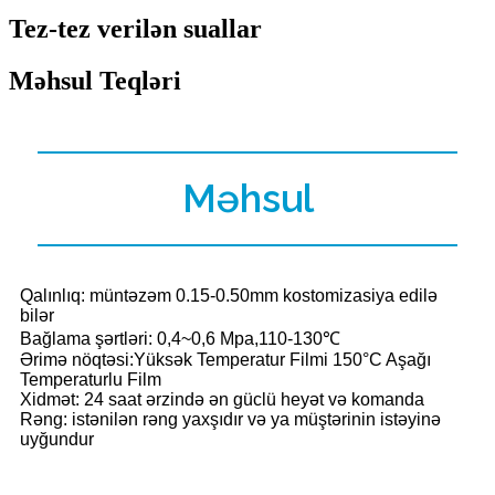
Tez-tez verilən suallar
Məhsul Teqləri
Məhsul
Qalınlıq: müntəzəm 0.15-0.50mm kostomizasiya edilə
bilər
Bağlama şərtləri: 0,4~0,6 Mpa,110-130℃
Ərimə nöqtəsi:Yüksək Temperatur Filmi 150°C Aşağı
Temperaturlu Film
Xidmət: 24 saat ərzində ən güclü heyət və komanda
Rəng: istənilən rəng yaxşıdır və ya müştərinin istəyinə
uyğundur