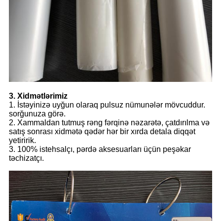
3. Xidmətlərimiz
1. İstəyinizə uyğun olaraq pulsuz nümunələr mövcuddur.
sorğunuza görə.
2. Xammaldan tutmuş rəng fərqinə nəzarətə, çatdırılma və
satış sonrası xidmətə qədər hər bir xırda detala diqqət
yetiririk.
3. 100% istehsalçı, pərdə aksesuarları üçün peşəkar
təchizatçı.