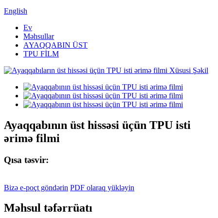
English
Ev
Məhsullar
AYAQQABIN ÜST
TPU FİLM
Ayaqqabının üst hissəsi üçün TPU isti
ərimə filmi
Qısa təsvir:
Bizə e-poçt göndərin
PDF olaraq yükləyin
Məhsul təfərrüatı