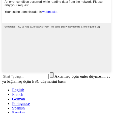
Axtarmaq üçün enter düyməsini və
ya bağlamaq üçün ESC düyməsini basın
English
French
German
Portuguese
Spanish
Russian