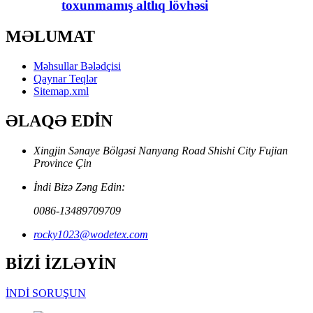
toxunmamış altlıq lövhəsi
MƏLUMAT
Məhsullar Bələdçisi
Qaynar Teqlər
Sitemap.xml
ƏLAQƏ EDİN
Xingjin Sənaye Bölgəsi Nanyang Road Shishi City Fujian
Province Çin
İndi Bizə Zəng Edin:
0086-13489709709
rocky1023@wodetex.com
BİZİ İZLƏYİN
İNDİ SORUŞUN