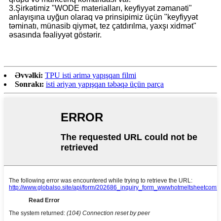
3.Şirkətimiz "WODE materialları, keyfiyyət zəmanəti"
anlayışına uyğun olaraq və prinsipimiz üçün "keyfiyyət
təminatı, münasib qiymət, tez çatdırılma, yaxşı xidmət"
əsasında fəaliyyət göstərir.
Əvvəlki:
TPU isti ərimə yapışqan filmi
Sonrakı:
isti əriyən yapışqan təbəqə üçün parça