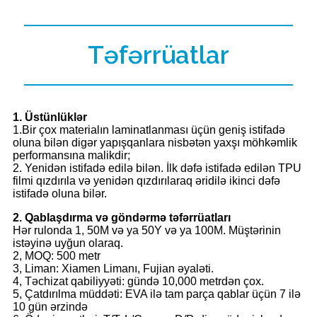
Təfərrüatlar
1. Üstünlüklər
1.Bir çox materialın laminatlanması üçün geniş istifadə
oluna bilən digər yapışqanlara nisbətən yaxşı möhkəmlik
performansına malikdir;
2. Yenidən istifadə edilə bilən. İlk dəfə istifadə edilən TPU
filmi qızdırıla və yenidən qızdırılaraq əridilə ikinci dəfə
istifadə oluna bilər.
2. Qablaşdırma və göndərmə təfərrüatları
Hər rulonda 1, 50M və ya 50Y və ya 100M. Müştərinin
istəyinə uyğun olaraq.
2, MOQ: 500 metr
3, Liman: Xiamen Limanı, Fujian əyaləti.
4, Təchizat qabiliyyəti: gündə 10,000 metrdən çox.
5, Çatdırılma müddəti: EVA ilə tam parça qablar üçün 7 ilə
10 gün ərzində