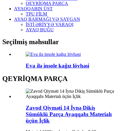
QEYRİQMA PARÇA
AYAQQABIN ÜST
TPU FİLM
AYAQ BARMAĞI VƏ SAYGAN
İSTİ ƏRİYYƏ VARAQI
AYAQ BUĞU
Seçilmiş məhsullar
Eva ilə insole kağız lövhəsi
QEYRİQMA PARÇA
Zavod Qiyməti 14 İynə Dikiş
Sümüklü Parça Ayaqqabı Materialı
üçün İçlik