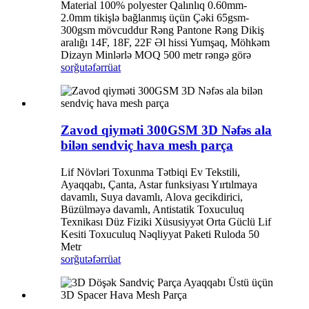
Material 100% polyester Qalınlıq 0.60mm-
2.0mm tikişlə bağlanmış üçün Çəki 65gsm-
300gsm mövcuddur Rəng Pantone Rəng Dikiş
aralığı 14F, 18F, 22F Əl hissi Yumşaq, Möhkəm
Dizayn Minlərlə MOQ 500 metr rəngə görə
sorğu
təfərrüat
Zavod qiyməti 300GSM 3D Nəfəs ala
bilən sendviç hava mesh parça
Lif Növləri Toxunma Tətbiqi Ev Tekstili,
Ayaqqabı, Çanta, Astar funksiyası Yırtılmaya
davamlı, Suya davamlı, Alova gecikdirici,
Büzülməyə davamlı, Antistatik Toxuculuq
Texnikası Düz ​​Fiziki Xüsusiyyət Orta Güclü Lif
Kesiti Toxuculuq Nəqliyyat Paketi Ruloda 50
Metr
sorğu
təfərrüat