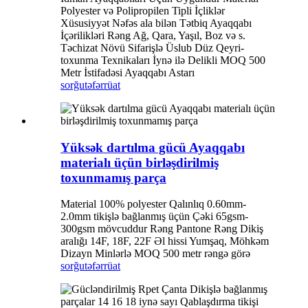
Polyester və Polipropilen Tipli İçliklər
Xüsusiyyət Nəfəs ala bilən Tətbiq Ayaqqabı
İçərilikləri Rəng Ağ, Qara, Yaşıl, Boz və s.
Təchizat Növü Sifarişlə Üslub Düz Qeyri-
toxunma Texnikaları İynə ilə Delikli MOQ 500
Metr İstifadəsi Ayaqqabı Astarı
sorğu
təfərrüat
Yüksək dartılma gücü Ayaqqabı
materialı üçün birləşdirilmiş
toxunmamış parça
Material 100% polyester Qalınlıq 0.60mm-
2.0mm tikişlə bağlanmış üçün Çəki 65gsm-
300gsm mövcuddur Rəng Pantone Rəng Dikiş
aralığı 14F, 18F, 22F Əl hissi Yumşaq, Möhkəm
Dizayn Minlərlə MOQ 500 metr rəngə görə
sorğu
təfərrüat