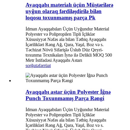
Ayaqqabı materialı üçün Müştərilərə
uyğun olaraq fərdiləşdirilə bilən
loqosu toxunmamış parça Pk
İdman Ayaqqabıları Üçün Uyğundur Material
Polyester və Polipropilen Tipli İçliklər
Xüsusiyyət Nəfəs ala bilən Tətbiq Ayaqqabı
İçərilikləri Rəng Ağ, Qara, Yaşıl, Boz və s.
Təchizat Növü Sifarişlə Üslub Düz Qeyri-
toxunma Texnikaları İynə ilə Delikli MOQ 500
Metr İstifadəsi Ayaqqabı Astarı
sorğu
təfərrüat
Ayaqqabı astar üçün Polyester İğnə
Punch Toxunmamış Parça Rəngi
İdman Ayaqqabıları Üçün Uyğundur Material
Polyester və Polipropilen Tipli İçliklər
Xüsusiyyət Nəfəs ala bilən Tətbiq Ayaqqabı
İçərilikləri Rəng Ağ, Qara, Yaşıl, Boz və s.