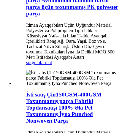
parça Avtomobilin damının daxili
parça üçün toxunmamış PK polyester
parça
İdman Ayaqqabıları Üçün Uyğundur Material
Polyester və Polipropilen Tipli İçliklər
Xüsusiyyət Nəfəs ala bilən Tətbiq Ayaqqabı
İçərilikləri Rəng Ağ, Qara, Yaşıl, Boz və s.
Təchizat Növü Sifarişlə Üslub Düz Qeyri-
toxunma Texnikaları İynə ilə Delikli MOQ 500
Metr İstifadəsi Ayaqqabı Astarı
sorğu
təfərrüat
İsti satış Çin150GSM-400GSM
Toxunmamış parça Fabriki
Topdansatışı 100% Əla Pet
Toxunmamış İynə Punched
Nonwoven Parça
İdman Ayaqqabıları Üçün Uyğundur Material