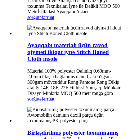
Təchizat Növü Sifarişlə Üslub Düz Qeyri-
toxunma Texnikaları İynə ilə Delikli MOQ 500
Metr İstifadəsi Ayaqqabı Astarı
sorğu
təfərrüat
Ayaqqabı materialı üçün zavod
qiyməti ikiqat iynə Stitch Boned
Cloth insole
Material 100% polyester Qalınlıq 0.60mm-
2.0mm tikişlə bağlanmış üçün Çəki 65gsm-
300gsm mövcuddur Rəng Pantone Rəng Dikiş
aralığı 14F, 18F, 22F Əl hissi Yumşaq, Möhkəm
Dizayn Minlərlə MOQ 500 metr rəngə görə
sorğu
təfərrüat
Birləşdirilmiş polyester toxunmamış