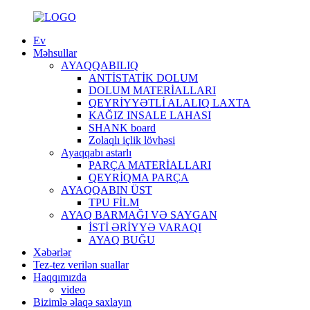
Ev
Məhsullar
AYAQQABILIQ
ANTİSTATİK DOLUM
DOLUM MATERİALLARI
QEYRİYYƏTLİ ALALIQ LAXTA
KAĞIZ INSALE LAHASI
SHANK board
Zolaqlı içlik lövhəsi
Ayaqqabı astarlı
PARÇA MATERİALLARI
QEYRİQMA PARÇA
AYAQQABIN ÜST
TPU FİLM
AYAQ BARMAĞI VƏ SAYGAN
İSTİ ƏRİYYƏ VARAQI
AYAQ BUĞU
Xəbərlər
Tez-tez verilən suallar
Haqqımızda
video
Bizimlə əlaqə saxlayın