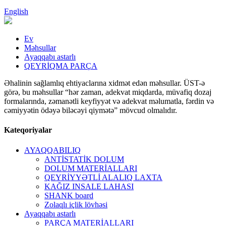
English
Ev
Məhsullar
Ayaqqabı astarlı
QEYRİQMA PARÇA
Əhalinin sağlamlıq ehtiyaclarına xidmət edən məhsullar. ÜST-ə
görə, bu məhsullar “hər zaman, adekvat miqdarda, müvafiq dozaj
formalarında, zəmanətli keyfiyyət və adekvat məlumatla, fərdin və
cəmiyyətin ödəyə biləcəyi qiymətə” mövcud olmalıdır.
Kateqoriyalar
AYAQQABILIQ
ANTİSTATİK DOLUM
DOLUM MATERİALLARI
QEYRİYYƏTLİ ALALIQ LAXTA
KAĞIZ INSALE LAHASI
SHANK board
Zolaqlı içlik lövhəsi
Ayaqqabı astarlı
PARÇA MATERİALLARI