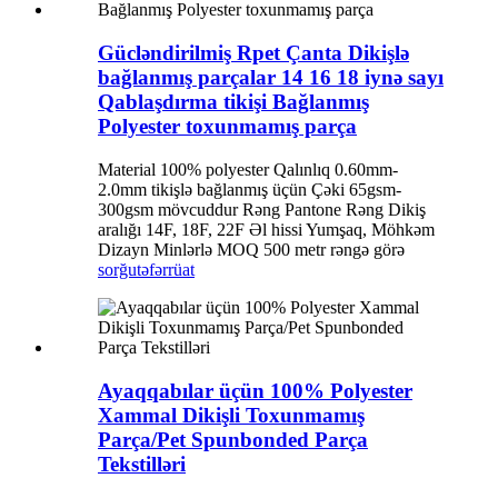
Gücləndirilmiş Rpet Çanta Dikişlə
bağlanmış parçalar 14 16 18 iynə sayı
Qablaşdırma tikişi Bağlanmış
Polyester toxunmamış parça
Material 100% polyester Qalınlıq 0.60mm-
2.0mm tikişlə bağlanmış üçün Çəki 65gsm-
300gsm mövcuddur Rəng Pantone Rəng Dikiş
aralığı 14F, 18F, 22F Əl hissi Yumşaq, Möhkəm
Dizayn Minlərlə MOQ 500 metr rəngə görə
sorğu
təfərrüat
Ayaqqabılar üçün 100% Polyester
Xammal Dikişli Toxunmamış
Parça/Pet Spunbonded Parça
Tekstilləri