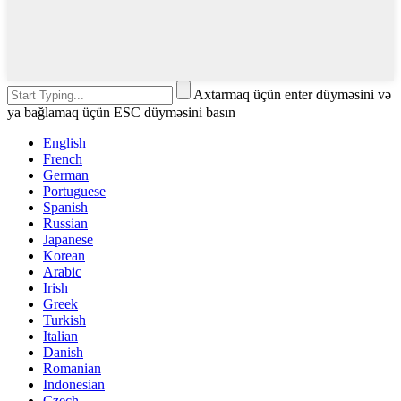
Axtarmaq üçün enter düyməsini və
ya bağlamaq üçün ESC düyməsini basın
English
French
German
Portuguese
Spanish
Russian
Japanese
Korean
Arabic
Irish
Greek
Turkish
Italian
Danish
Romanian
Indonesian
Czech