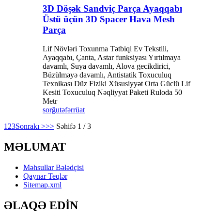
3D Döşək Sandviç Parça Ayaqqabı
Üstü üçün 3D Spacer Hava Mesh
Parça
Lif Növləri Toxunma Tətbiqi Ev Tekstili,
Ayaqqabı, Çanta, Astar funksiyası Yırtılmaya
davamlı, Suya davamlı, Alova gecikdirici,
Büzülməyə davamlı, Antistatik Toxuculuq
Texnikası Düz ​​Fiziki Xüsusiyyət Orta Güclü Lif
Kesiti Toxuculuq Nəqliyyat Paketi Ruloda 50
Metr
sorğu
təfərrüat
1
2
3
Sonrakı >
>>
Səhifə 1 / 3
MƏLUMAT
Məhsullar Bələdçisi
Qaynar Teqlər
Sitemap.xml
ƏLAQƏ EDİN