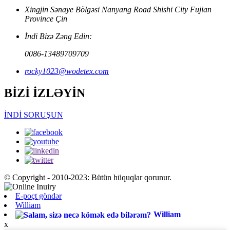
Xingjin Sənaye Bölgəsi Nanyang Road Shishi City Fujian
Province Çin
İndi Bizə Zəng Edin:
0086-13489709709
rocky1023@wodetex.com
BİZİ İZLƏYİN
İNDİ SORUŞUN
© Copyright - 2010-2023: Bütün hüquqlar qorunur.
E-poçt göndər
William
William
x