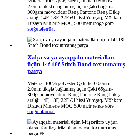
Material 100% polyester Qalınlıq 0.60mm-
2.0mm tikişlə bağlanmış üçün Çəki 65gsm-
300gsm mövcuddur Rəng Pantone Rəng Dikiş
aralığı 14F, 18F, 22F Əl hissi Yumşaq, Möhkəm
Dizayn Minlərlə MOQ 500 metr rəngə görə
sorğu
təfərrüat
Xalça və ya ayaqqabı materialları
üçün 14f 18f Stitch Bond toxunmamış
parça
Material 100% polyester Qalınlıq 0.60mm-
2.0mm tikişlə bağlanmış üçün Çəki 65gsm-
300gsm mövcuddur Rəng Pantone Rəng Dikiş
aralığı 14F, 18F, 22F Əl hissi Yumşaq, Möhkəm
Dizayn Minlərlə MOQ 500 metr rəngə görə
sorğu
təfərrüat