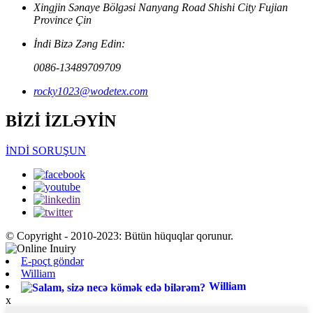
Xingjin Sənaye Bölgəsi Nanyang Road Shishi City Fujian
Province Çin
İndi Bizə Zəng Edin:
0086-13489709709
rocky1023@wodetex.com
BİZİ İZLƏYİN
İNDİ SORUŞUN
© Copyright - 2010-2023: Bütün hüquqlar qorunur.
E-poçt göndər
William
William
x