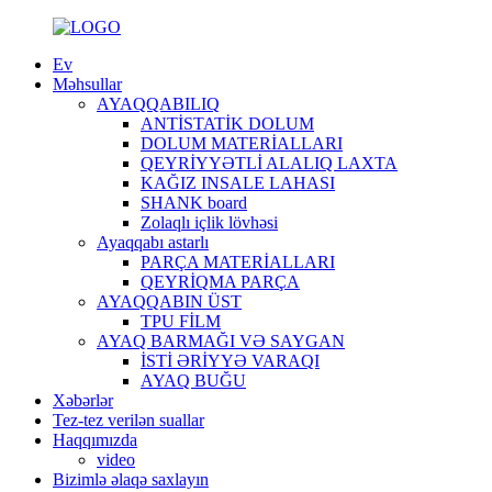
Ev
Məhsullar
AYAQQABILIQ
ANTİSTATİK DOLUM
DOLUM MATERİALLARI
QEYRİYYƏTLİ ALALIQ LAXTA
KAĞIZ INSALE LAHASI
SHANK board
Zolaqlı içlik lövhəsi
Ayaqqabı astarlı
PARÇA MATERİALLARI
QEYRİQMA PARÇA
AYAQQABIN ÜST
TPU FİLM
AYAQ BARMAĞI VƏ SAYGAN
İSTİ ƏRİYYƏ VARAQI
AYAQ BUĞU
Xəbərlər
Tez-tez verilən suallar
Haqqımızda
video
Bizimlə əlaqə saxlayın