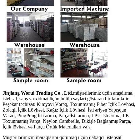
Jinjiang Worui Trading Co., Ltd.
müştərilərimiz üçün araşdırma,
istehsal, satış və xidmət üçün bütün səyləri göstərən bir fabrikdir,
Peşəkar təchizat: Kimyəvi Vərəq, Toxunmamış Fiber İçlik Lövhəsi,
Zolaqlı İçlik Lövhəsi, Kağız İçlik Lövhəsi, İsti əriyən Yapışqan
Vərəq, PingPong İsti ərimə, Parça İsti ərimə, TPU İsti ərimə, PK
Toxunmamış Parça, Neylon Cambrelle, Dikişlə Bağlanmış Parça,
İçlik lövhəsi və Parça Örtük Materialları və s.
Müştərilərimizin maraqlarını qorumaq üçün qabaqcıl istehsal