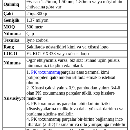
Əsasən 1.25mm, 1.50mm, 1.80mm və ya müştərinin
Qalınlıq
ehtiyacına görə var
Çəki
25qs-300qr
Genişlik
1,37 milyon
MOQ
500 metr
Nümunə
Çap
Texnika
İynə zərbəsi
Rəng
Şəkillərdə göstərildiyi kimi və ya xüsusi logo
LOGO
EUROTEX333 və ya xüsusi loqo
Əgər ehtiyacınız varsa, biz sizə istinad üçün pulsuz
Nümunə
nümunəmizi təqdim edə bilərik
1.
PK toxunmamış
parçalar əsas xammal kimi
polipropilen qatranından istifadə etməklə istehsal
olunur.
2. Xüsusi çəkisi yalnız 0,9, pambıqdan yalnız 3/4-ü
olan PK toxunmamış parçalar tüklü, xoş hisslərə
Xüsusiyyət
malikdir
3. PK toxunmamış parçalar təbii dərinin fiziki
xüsusiyyətlərinə malikdir və daha yüksək dartılma və
partlama gücünə malikdir.
4. PK toxunmamış parçalar bir-birinə bağlanmış incə
liflərdən (2-3D) hazırlanır və orta yumşaqlığa malikdir