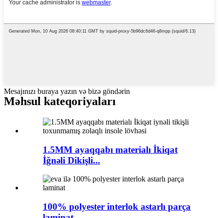
Mesajınızı buraya yazın və bizə göndərin
Məhsul kateqoriyaları
1.5MM ayaqqabı materialı İkiqat
İğnəli Dikişli...
100% polyester interlok astarlı parça
laminat...