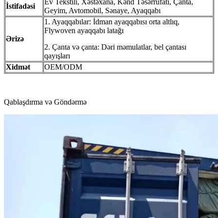
Ev Tekstili, Xəstəxana, Kənd Təsərrüfatı, Çanta,
İstifadəsi
Geyim, Avtomobil, Sənaye, Ayaqqabı
1. Ayaqqabılar: İdman ayaqqabısı orta altlıq,
Flywoven ayaqqabı latağı
Ərizə
2. Çanta və çanta: Dəri məmulatlar, bel çantası
qayışları
Xidmət
OEM/ODM
Qablaşdırma və Göndərmə