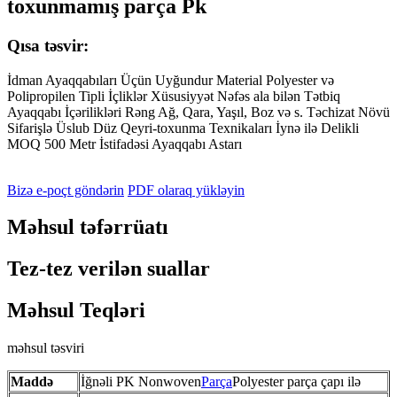
toxunmamış parça Pk
Qısa təsvir:
İdman Ayaqqabıları Üçün Uyğundur Material Polyester və
Polipropilen Tipli İçliklər Xüsusiyyət Nəfəs ala bilən Tətbiq
Ayaqqabı İçərilikləri Rəng Ağ, Qara, Yaşıl, Boz və s. Təchizat Növü
Sifarişlə Üslub Düz Qeyri-toxunma Texnikaları İynə ilə Delikli
MOQ 500 Metr İstifadəsi Ayaqqabı Astarı
Bizə e-poçt göndərin
PDF olaraq yükləyin
Məhsul təfərrüatı
Tez-tez verilən suallar
Məhsul Teqləri
məhsul təsviri
Maddə
İğnəli PK Nonwoven
Parça
Polyester parça çapı ilə