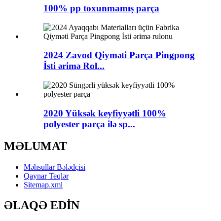
100% pp toxunmamış parça
2024 Zavod Qiyməti Parça Pingpong
İsti ərimə Rol...
2020 Yüksək keyfiyyətli 100%
polyester parça ilə sp...
MƏLUMAT
Məhsullar Bələdçisi
Qaynar Teqlər
Sitemap.xml
ƏLAQƏ EDİN