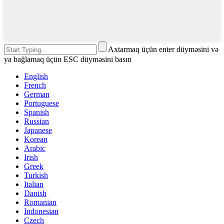
Axtarmaq üçün enter düyməsini və
ya bağlamaq üçün ESC düyməsini basın
English
French
German
Portuguese
Spanish
Russian
Japanese
Korean
Arabic
Irish
Greek
Turkish
Italian
Danish
Romanian
Indonesian
Czech