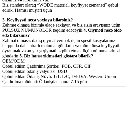
Biz standart olaraq “WODE material, keyfiyyət zəmanəti” qəbul
edirik. Hamısı müştəri üçün
3. Keyfiyyəti necə yoxlaya bilərsiniz?
Zəhmət olmasa bizimlə əlaqə saxlayın və biz sizin arayışınız üçün
PULSUZ NÜMUNƏLƏR təqdim edəcəyik.
4. Qiyməti necə əldə
edə bilərsiniz?
Zəhmət olmasa, dəqiq qiymət vermək üçün spesifikasiyalarınız
haqqında daha ətraflı məlumat göndərin və mümkünsə keyfiyyəti
öyrənmək və ən yaxşı qiyməti təqdim etmək üçün nümunələrinizi
göndərin.
5. Biz hansı xidmətləri göstərə bilərik?
OEM/ODM
Qəbul edilən Çatdırılma Şərtləri: FOB, CFR, CIF
Qəbul edilən ödəniş valyutası: USD
Qəbul edilən Ödəniş Növü: T/T, L/C, D/PD/A, Western Union
Çatdırılma müddəti: Ödənişdən sonra 7-15 gün