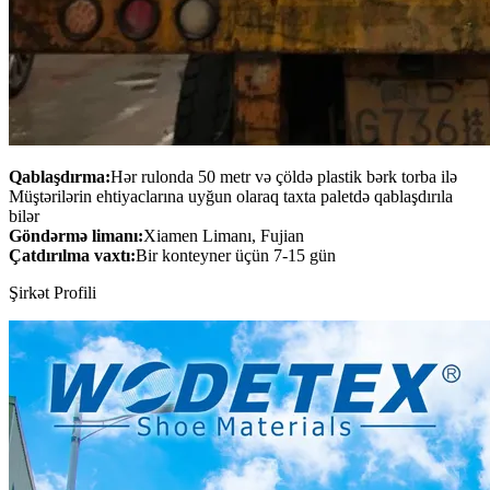
Qablaşdırma:
Hər rulonda 50 metr və çöldə plastik bərk torba ilə
Müştərilərin ehtiyaclarına uyğun olaraq taxta paletdə qablaşdırıla
bilər
Göndərmə limanı:
Xiamen Limanı, Fujian
Çatdırılma vaxtı:
Bir konteyner üçün 7-15 gün
Şirkət Profili