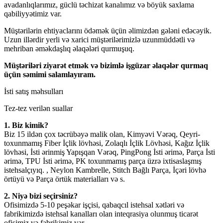
avadanlıqlarımız, güclü təchizat kanalımız və böyük saxlama
qabiliyyətimiz var.
Müştərilərin ehtiyaclarını ödəmək üçün əlimizdən gələni edəcəyik.
Uzun illərdir yerli və xarici müştərilərimizlə uzunmüddətli və
mehriban əməkdaşlıq əlaqələri qurmuşuq.
Müştəriləri ziyarət etmək və bizimlə işgüzar əlaqələr qurmaq
üçün səmimi salamlayıram.
İsti satış məhsulları
Tez-tez verilən suallar
1. Biz kimik?
Biz 15 ildən çox təcrübəyə malik olan, Kimyəvi Vərəq, Qeyri-
toxunmamış Fiber İçlik lövhəsi, Zolaqlı İçlik Lövhəsi, Kağız İçlik
lövhəsi, İsti ərinmiş Yapışqan Vərəq, PingPong İsti ərimə, Parça İsti
ərimə, TPU İsti ərimə, PK toxunmamış parça üzrə ixtisaslaşmış
istehsalçıyıq. , Neylon Kambrelle, Stitch Bağlı Parça, İçəri lövhə
örtüyü və Parça örtük materialları və s.
2. Niyə bizi seçirsiniz?
Ofisimizdə 5-10 peşəkar işçisi, qabaqcıl istehsal xətləri və
fabrikimizdə istehsal kanalları olan inteqrasiya olunmuş ticarət
ofisimiz və fabrikimiz var.