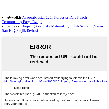
Əvvəlki:
Ayaqqabı astar üçün Polyester İğnə Punch
Toxunmamış Parça Rəngi
Sonrakı:
Jinjiang Ayaqqabı Materialı üçün İsti Satılan 1,5 mm
Sarı Kağız İçlik lövhəsi