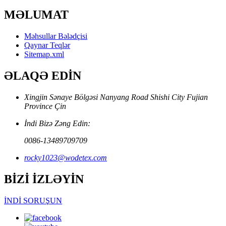
MƏLUMAT
Məhsullar Bələdçisi
Qaynar Teqlər
Sitemap.xml
ƏLAQƏ EDİN
Xingjin Sənaye Bölgəsi Nanyang Road Shishi City Fujian
Province Çin
İndi Bizə Zəng Edin:
0086-13489709709
rocky1023@wodetex.com
BİZİ İZLƏYİN
İNDİ SORUŞUN