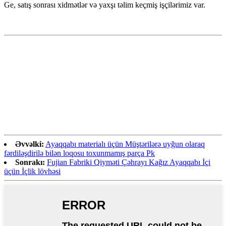
Ge, satış sonrası xidmətlər və yaxşı təlim keçmiş işçilərimiz var.
Əvvəlki:
Ayaqqabı materialı üçün Müştərilərə uyğun olaraq
fərdiləşdirilə bilən loqosu toxunmamış parça Pk
Sonrakı:
Fujian Fabriki Qiyməti Çəhrayı Kağız Ayaqqabı İçi
üçün İçlik lövhəsi