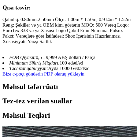
Qısa təsvir:
Qalınlıq: 0.80mm-2.50mm Ölçü: 1.00m * 1.50m, 0.914m * 1.52m
Rəng: Şəkillər və ya OEM kimi göstərin MOQ: 500 Vərəq Loqo:
EuroTex 333 və ya Xüsusi Logo Qəbul Edin Nümunə: Pulsuz
Paket: Vərəqlərə görə İstifadəsi: Shoe İçərisinin Hazırlanması
Xüsusiyyəti: Yaxşı Sərtlik
FOB Qiymət:
0,5 - 9,999 ABŞ dolları / Parça
Minimum Sifariş Miqdarı:
100 ədəd/əd
Təchizat qabiliyyəti:
Ayda 10000 Ədəd/əd
Bizə e-poçt göndərin
PDF olaraq yükləyin
Məhsul təfərrüatı
Tez-tez verilən suallar
Məhsul Teqləri