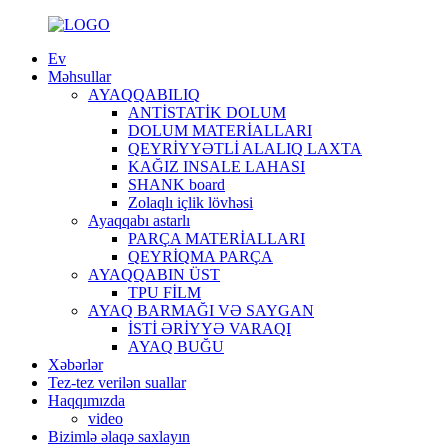
Ev
Məhsullar
AYAQQABILIQ
ANTİSTATİK DOLUM
DOLUM MATERİALLARI
QEYRİYYƏTLİ ALALIQ LAXTA
KAĞIZ INSALE LAHASI
SHANK board
Zolaqlı içlik lövhəsi
Ayaqqabı astarlı
PARÇA MATERİALLARI
QEYRİQMA PARÇA
AYAQQABIN ÜST
TPU FİLM
AYAQ BARMAĞI VƏ SAYGAN
İSTİ ƏRİYYƏ VARAQI
AYAQ BUĞU
Xəbərlər
Tez-tez verilən suallar
Haqqımızda
video
Bizimlə əlaqə saxlayın