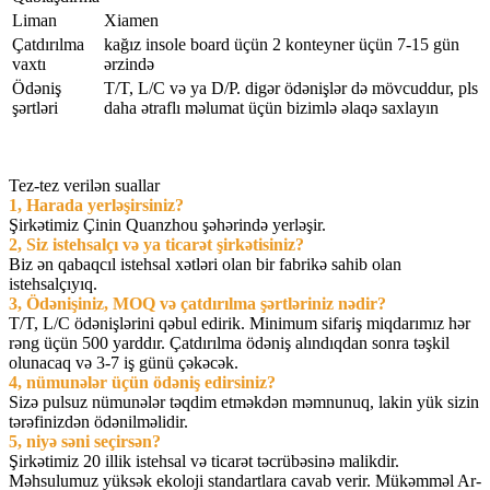
Liman
Xiamen
Çatdırılma
kağız insole board üçün 2 konteyner üçün 7-15 gün
vaxtı
ərzində
Ödəniş
T/T, L/C və ya D/P. digər ödənişlər də mövcuddur, pls
şərtləri
daha ətraflı məlumat üçün bizimlə əlaqə saxlayın
Tez-tez verilən suallar
1, Harada yerləşirsiniz?
Şirkətimiz Çinin Quanzhou şəhərində yerləşir.
2, Siz istehsalçı və ya ticarət şirkətisiniz?
Biz ən qabaqcıl istehsal xətləri olan bir fabrikə sahib olan
istehsalçıyıq.
3, Ödənişiniz, MOQ və çatdırılma şərtləriniz nədir?
T/T, L/C ödənişlərini qəbul edirik. Minimum sifariş miqdarımız hər
rəng üçün 500 yarddır. Çatdırılma ödəniş alındıqdan sonra təşkil
olunacaq və 3-7 iş günü çəkəcək.
4, nümunələr üçün ödəniş edirsiniz?
Sizə pulsuz nümunələr təqdim etməkdən məmnunuq, lakin yük sizin
tərəfinizdən ödənilməlidir.
5, niyə səni seçirsən?
Şirkətimiz 20 illik istehsal və ticarət təcrübəsinə malikdir.
Məhsulumuz yüksək ekoloji standartlara cavab verir. Mükəmməl Ar-