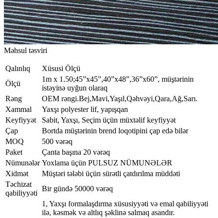
Məhsul təsviri
Qalınlıq
Xüsusi Ölçü
1m x 1.50;45”x45”,40”x48”,36”x60”, müştərinin
Ölçü
istəyinə uyğun olaraq
Rəng
OEM rəngi.Bej,Mavi,Yaşıl,Qəhvəyi,Qara,Ağ,Sarı.
Xammal
Yaxşı polyester lif, yapışqan
Keyfiyyət
Sabit, Yaxşı, Seçim üçün müxtəlif keyfiyyət
Çap
Bortda müştərinin brend loqotipini çap edə bilər
MOQ
500 vərəq
Paket
Çanta başına 20 vərəq
Nümunələr
Yoxlama üçün PULSUZ NÜMUNƏLƏR
Xidmət
Müştəri tələbi üçün sürətli çatdırılma müddəti
Təchizat
Bir gündə 50000 vərəq
qabiliyyəti
1, Yaxşı formalaşdırma xüsusiyyəti və emal qabiliyyəti
ilə, kəsmək və altlıq şəklinə salmaq asandır.