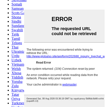
Somali
Samoan
Scots Gaelic
Shona
Sindhi
Sundanese
Swahili
Tajik
Tamil
Telugu
Thai
Ukrainian
Urdu
Uzbek
Vietnamese
Welsh
Xhosa
Yiddish
Yoruba
Zulu
Kinyarwanda
Tatar
Oriya
Turkmen