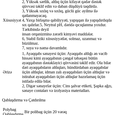
2, Yüksək sərtlik, altlıq üçün kifayət qədər dəstək
qüvvəsi təklif edin və daban düşdüyü təqdirdə.
3, Yüksək sıxlıq və sıxlıq, güclü güc əyilmə ilə
qatlanmayacaq.
Xüsusiyyət
4, Yaxşı birləşmə qabiliyyəti, yapışqan ilə yapışdırdıqda
sıx qalırlar.5, Neytral pH, dəridə qıcıqlanma yoxdur.
Tərkibində deyil
insan orqanizminə zərərli kimyəvi maddələr.
6, Stabil fiziki xüsusiyyətlər, solmaz, uzanmaz və
büzülməz.
7, suya və nəmə davamlıdır.
1, Ayaqqabı sənayesi üçün: Ayaqqabı altlığı ən vacib
hissəsi kimi ayaqqabının çəngəl təbəqəsi bütün
ayaqqabının dəstəkləyici qüvvəsini təklif edir. Ola bilər
dəri ayaqqabıların altlıqları, hündürdaban ayaqqabılar
Ərizə
üçün altlıqlar, idman zalı ayaqqabıları üçün altlıqlar və
istirahət ayaqqabıları üçün altlıqlar hazırlamaq üçün
istifadə edilə bilər.
2, Digər sənayelər üçün: Cins şalvar etiketi, Şapka ağzı,
sənaye contaları və izolyasiya materialları.
Qablaşdırma və Çatdırılma
Polybag
Bir polibag üçün 20 vərəq
Qablaşdırma