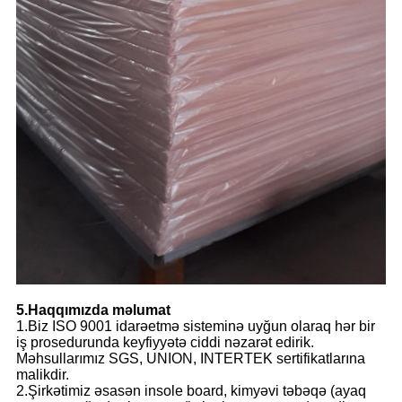
5.Haqqımızda məlumat
1.Biz ISO 9001 idarəetmə sisteminə uyğun olaraq hər bir
iş prosedurunda keyfiyyətə ciddi nəzarət edirik.
Məhsullarımız SGS, UNION, INTERTEK sertifikatlarına
malikdir.
2.Şirkətimiz əsasən insole board, kimyəvi təbəqə (ayaq