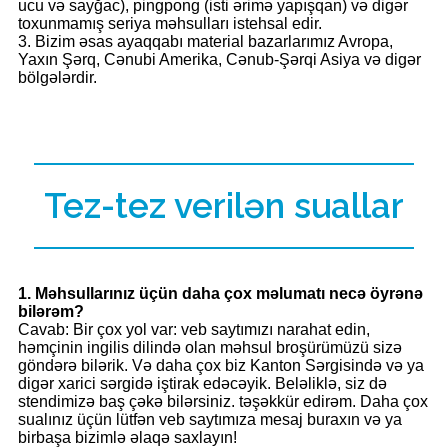
ucu və sayğac), pingpong (isti ərimə yapışqan) və digər
toxunmamış seriya məhsulları istehsal edir.
3. Bizim əsas ayaqqabı material bazarlarımız Avropa,
Yaxın Şərq, Cənubi Amerika, Cənub-Şərqi Asiya və digər
bölgələrdir.
Tez-tez verilən suallar
1. Məhsullarınız üçün daha çox məlumatı necə öyrənə
bilərəm?
Cavab: Bir çox yol var: veb saytımızı narahat edin,
həmçinin ingilis dilində olan məhsul broşürümüzü sizə
göndərə bilərik. Və daha çox biz Kanton Sərgisində və ya
digər xarici sərgidə iştirak edəcəyik. Beləliklə, siz də
stendimizə baş çəkə bilərsiniz. təşəkkür edirəm. Daha çox
sualınız üçün lütfən veb saytımıza mesaj buraxın və ya
birbaşa bizimlə əlaqə saxlayın!