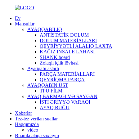
Ev
Məhsullar
AYAQQABILIQ
ANTİSTATİK DOLUM
DOLUM MATERİALLARI
QEYRİYYƏTLİ ALALIQ LAXTA
KAĞIZ INSALE LAHASI
SHANK board
Zolaqlı içlik lövhəsi
Ayaqqabı astarlı
PARÇA MATERİALLARI
QEYRİQMA PARÇA
AYAQQABIN ÜST
TPU FİLM
AYAQ BARMAĞI VƏ SAYGAN
İSTİ ƏRİYYƏ VARAQI
AYAQ BUĞU
Xəbərlər
Tez-tez verilən suallar
Haqqımızda
video
Bizimlə əlaqə saxlayın