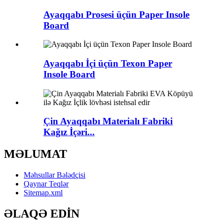
Ayaqqabı Prosesi üçün Paper Insole
Board
Ayaqqabı İçi üçün Texon Paper
Insole Board
Çin Ayaqqabı Materialı Fabriki
Kağız İçəri...
MƏLUMAT
Məhsullar Bələdçisi
Qaynar Teqlər
Sitemap.xml
ƏLAQƏ EDİN