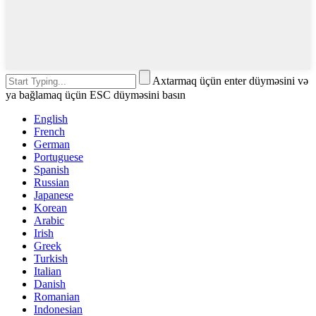
Axtarmaq üçün enter düyməsini və
ya bağlamaq üçün ESC düyməsini basın
English
French
German
Portuguese
Spanish
Russian
Japanese
Korean
Arabic
Irish
Greek
Turkish
Italian
Danish
Romanian
Indonesian