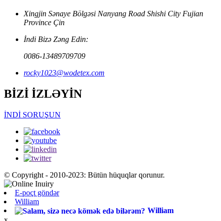
Xingjin Sənaye Bölgəsi Nanyang Road Shishi City Fujian
Province Çin
İndi Bizə Zəng Edin:
0086-13489709709
rocky1023@wodetex.com
BİZİ İZLƏYİN
İNDİ SORUŞUN
© Copyright - 2010-2023: Bütün hüquqlar qorunur.
E-poçt göndər
William
William
x