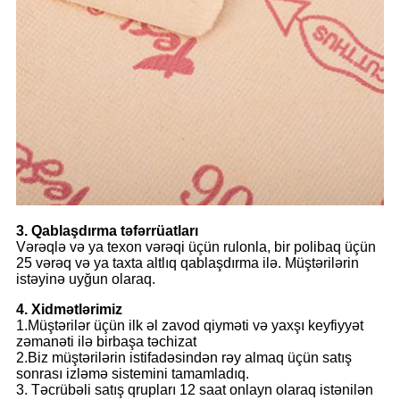
3. Qablaşdırma təfərrüatları
Vərəqlə və ya texon vərəqi üçün rulonla, bir polibaq üçün
25 vərəq və ya taxta altlıq qablaşdırma ilə. Müştərilərin
istəyinə uyğun olaraq.
4. Xidmətlərimiz
1.Müştərilər üçün ilk əl zavod qiyməti və yaxşı keyfiyyət
zəmanəti ilə birbaşa təchizat
2.Biz müştərilərin istifadəsindən rəy almaq üçün satış
sonrası izləmə sistemini tamamladıq.
3. Təcrübəli satış qrupları 12 saat onlayn olaraq istənilən