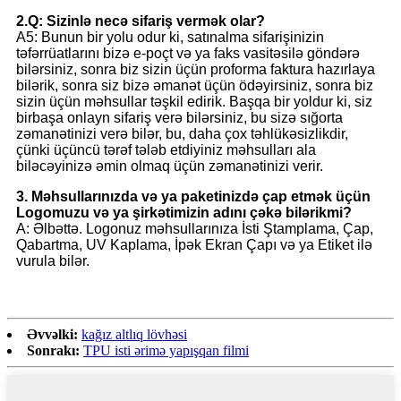
2.Q: Sizinlə necə sifariş vermək olar?
A5: Bunun bir yolu odur ki, satınalma sifarişinizin
təfərrüatlarını bizə e-poçt və ya faks vasitəsilə göndərə
bilərsiniz, sonra biz sizin üçün proforma faktura hazırlaya
bilərik, sonra siz bizə əmanət üçün ödəyirsiniz, sonra biz
sizin üçün məhsullar təşkil edirik. Başqa bir yoldur ki, siz
birbaşa onlayn sifariş verə bilərsiniz, bu sizə sığorta
zəmanətinizi verə bilər, bu, daha çox təhlükəsizlikdir,
çünki üçüncü tərəf tələb etdiyiniz məhsulları ala
biləcəyinizə əmin olmaq üçün zəmanətinizi verir.
3. Məhsullarınızda və ya paketinizdə çap etmək üçün
Logomuzu və ya şirkətimizin adını çəkə bilərikmi?
A: Əlbəttə. Logonuz məhsullarınıza İsti Ştamplama, Çap,
Qabartma, UV Kaplama, İpək Ekran Çapı və ya Etiket ilə
vurula bilər.
Əvvəlki:
kağız altlıq lövhəsi
Sonrakı:
TPU isti ərimə yapışqan filmi