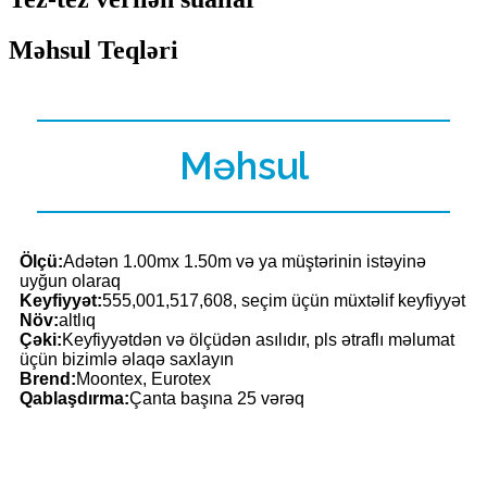
Məhsul Teqləri
Məhsul
Ölçü:
Adətən 1.00mx 1.50m və ya müştərinin istəyinə
uyğun olaraq
Keyfiyyət:
555,001,517,608, seçim üçün müxtəlif keyfiyyət
Növ:
altlıq
Çəki:
Keyfiyyətdən və ölçüdən asılıdır, pls ətraflı məlumat
üçün bizimlə əlaqə saxlayın
Brend:
Moontex, Eurotex
Qablaşdırma:
Çanta başına 25 vərəq