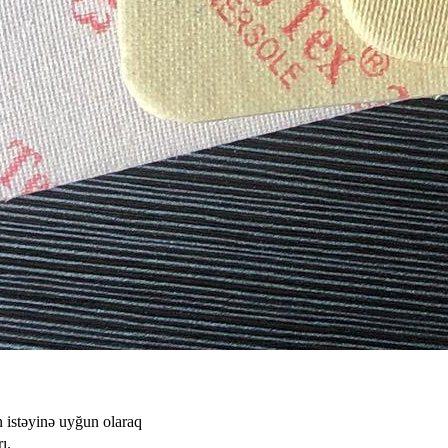
 istəyinə uyğun olaraq
ı.