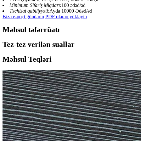
Minimum Sifariş Miqdarı:
100 ədəd/əd
Təchizat qabiliyyəti:
Ayda 10000 Ədəd/əd
Bizə e-poçt göndərin
PDF olaraq yükləyin
Məhsul təfərrüatı
Tez-tez verilən suallar
Məhsul Teqləri