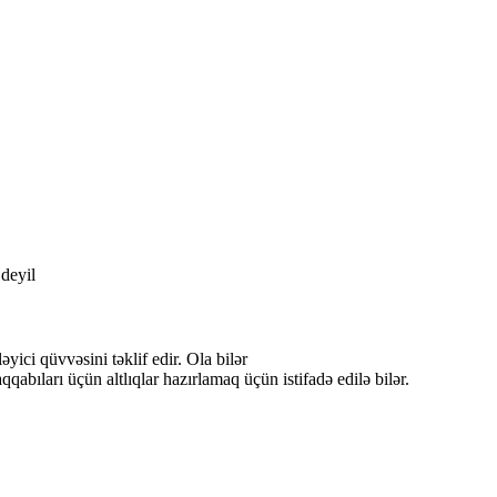
 deyil
ici qüvvəsini təklif edir. Ola bilər
qqabıları üçün altlıqlar hazırlamaq üçün istifadə edilə bilər.