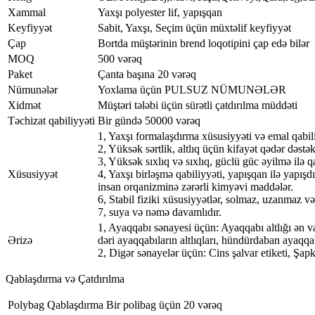
Xammal
Yaxşı polyester lif, yapışqan
Keyfiyyət
Sabit, Yaxşı, Seçim üçün müxtəlif keyfiyyət
Çap
Bortda müştərinin brend loqotipini çap edə bilər
MOQ
500 vərəq
Paket
Çanta başına 20 vərəq
Nümunələr
Yoxlama üçün PULSUZ NÜMUNƏLƏR
Xidmət
Müştəri tələbi üçün sürətli çatdırılma müddəti
Təchizat qabiliyyəti
Bir gündə 50000 vərəq
1, Yaxşı formalaşdırma xüsusiyyəti və emal qabili
2, Yüksək sərtlik, altlıq üçün kifayət qədər dəst
3, Yüksək sıxlıq və sıxlıq, güclü güc əyilmə ilə 
Xüsusiyyət
4, Yaxşı birləşmə qabiliyyəti, yapışqan ilə yapışd
insan orqanizminə zərərli kimyəvi maddələr.
6, Stabil fiziki xüsusiyyətlər, solmaz, uzanmaz v
7, suya və nəmə davamlıdır.
1, Ayaqqabı sənayesi üçün: Ayaqqabı altlığı ən va
Ərizə
dəri ayaqqabıların altlıqları, hündürdaban ayaqqabı
2, Digər sənayelər üçün: Cins şalvar etiketi, Şapk
Qablaşdırma və Çatdırılma
Polybag Qablaşdırma
Bir polibag üçün 20 vərəq