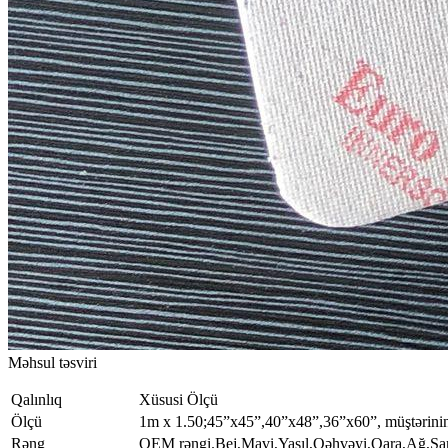
Məhsul təsviri
Qalınlıq
Xüsusi Ölçü
Ölçü
1m x 1.50;45”x45”,40”x48”,36”x60”, müştərinin
Rəng
OEM rəngi.Bej,Mavi,Yaşıl,Qəhvəyi,Qara,Ağ,Sar