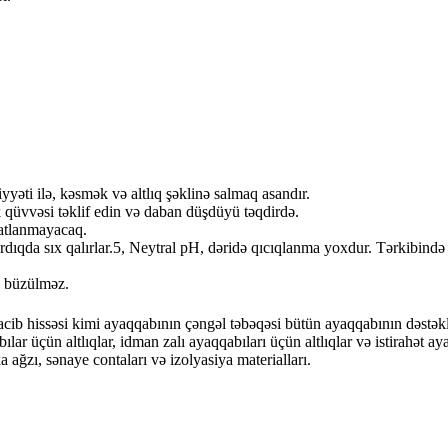
yyəti ilə, kəsmək və altlıq şəklinə salmaq asandır.
ək qüvvəsi təklif edin və daban düşdüyü təqdirdə.
qatlanmayacaq.
ırdıqda sıx qalırlar.5, Neytral pH, dəridə qıcıqlanma yoxdur. Tərkibində
ə büzülməz.
cib hissəsi kimi ayaqqabının çəngəl təbəqəsi bütün ayaqqabının dəstəkləy
lar üçün altlıqlar, idman zalı ayaqqabıları üçün altlıqlar və istirahət aya
a ağzı, sənaye contaları və izolyasiya materialları.