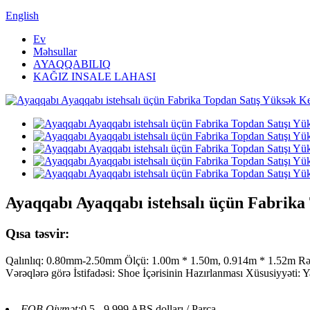
English
Ev
Məhsullar
AYAQQABILIQ
KAĞIZ INSALE LAHASI
Ayaqqabı Ayaqqabı istehsalı üçün Fabrika 
Qısa təsvir:
Qalınlıq: 0.80mm-2.50mm Ölçü: 1.00m * 1.50m, 0.914m * 1.52m Rə
Vərəqlərə görə İstifadəsi: Shoe İçərisinin Hazırlanması Xüsusiyyəti: Y
FOB Qiymət:
0,5 - 9,999 ABŞ dolları / Parça