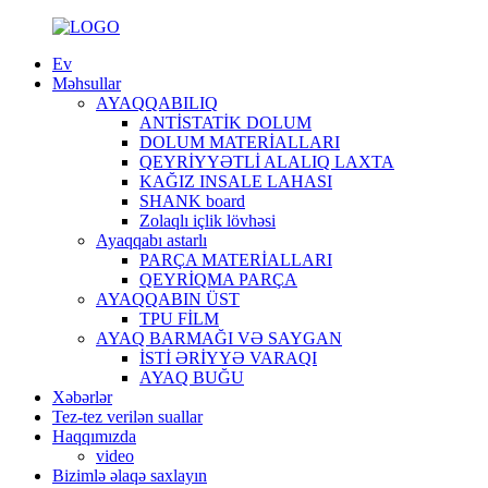
Ev
Məhsullar
AYAQQABILIQ
ANTİSTATİK DOLUM
DOLUM MATERİALLARI
QEYRİYYƏTLİ ALALIQ LAXTA
KAĞIZ INSALE LAHASI
SHANK board
Zolaqlı içlik lövhəsi
Ayaqqabı astarlı
PARÇA MATERİALLARI
QEYRİQMA PARÇA
AYAQQABIN ÜST
TPU FİLM
AYAQ BARMAĞI VƏ SAYGAN
İSTİ ƏRİYYƏ VARAQI
AYAQ BUĞU
Xəbərlər
Tez-tez verilən suallar
Haqqımızda
video
Bizimlə əlaqə saxlayın