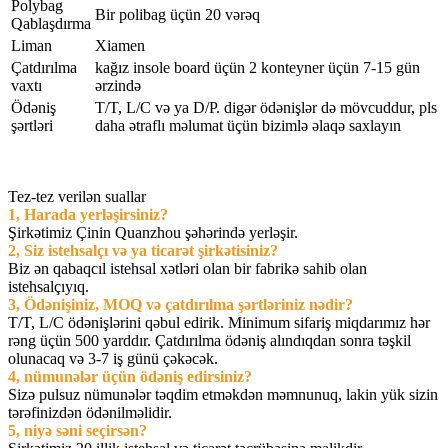
Polybag
Bir polibag üçün 20 vərəq
Qablaşdırma
Liman
Xiamen
Çatdırılma
kağız insole board üçün 2 konteyner üçün 7-15 gün
vaxtı
ərzində
Ödəniş
T/T, L/C və ya D/P. digər ödənişlər də mövcuddur, pls
şərtləri
daha ətraflı məlumat üçün bizimlə əlaqə saxlayın
Tez-tez verilən suallar
1, Harada yerləşirsiniz?
Şirkətimiz Çinin Quanzhou şəhərində yerləşir.
2, Siz istehsalçı və ya ticarət şirkətisiniz?
Biz ən qabaqcıl istehsal xətləri olan bir fabrikə sahib olan
istehsalçıyıq.
3, Ödənişiniz, MOQ və çatdırılma şərtləriniz nədir?
T/T, L/C ödənişlərini qəbul edirik. Minimum sifariş miqdarımız hər
rəng üçün 500 yarddır. Çatdırılma ödəniş alındıqdan sonra təşkil
olunacaq və 3-7 iş günü çəkəcək.
4, nümunələr üçün ödəniş edirsiniz?
Sizə pulsuz nümunələr təqdim etməkdən məmnunuq, lakin yük sizin
tərəfinizdən ödənilməlidir.
5, niyə səni seçirsən?