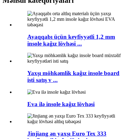
Məhsul kateqoriyaları
Ayaqqabı üçün keyfiyyətli 1,2 mm
insole kağız lövhəsi ...
Yaxşı möhkəmlik kağız insole board
isti satış v ...
Eva ilə insole kağız lövhəsi
Jinjiang ən yaxşı Euro Tex 333