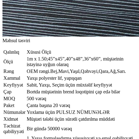
Məhsul təsviri
Qalınlıq
Xüsusi Ölçü
1m x 1.50;45”x45”,40”x48”,36”x60”, müştərinin
Ölçü
istəyinə uyğun olaraq
Rəng
OEM rəngi.Bej,Mavi,Yaşıl,Qəhvəyi,Qara,Ağ,Sarı.
Xammal
Yaxşı polyester lif, yapışqan
Keyfiyyət
Sabit, Yaxşı, Seçim üçün müxtəlif keyfiyyət
Çap
Bortda müştərinin brend loqotipini çap edə bilər
MOQ
500 vərəq
Paket
Çanta başına 20 vərəq
Nümunələr
Yoxlama üçün PULSUZ NÜMUNƏLƏR
Xidmət
Müştəri tələbi üçün sürətli çatdırılma müddəti
Təchizat
Bir gündə 50000 vərəq
qabiliyyəti
1, Yaxşı formalaşdırma xüsusiyyəti və emal qabiliyyəti