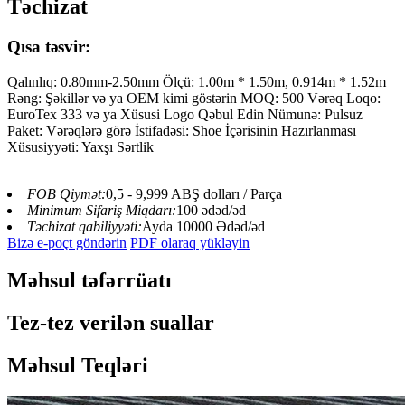
Təchizat
Qısa təsvir:
Qalınlıq: 0.80mm-2.50mm Ölçü: 1.00m * 1.50m, 0.914m * 1.52m
Rəng: Şəkillər və ya OEM kimi göstərin MOQ: 500 Vərəq Loqo:
EuroTex 333 və ya Xüsusi Logo Qəbul Edin Nümunə: Pulsuz
Paket: Vərəqlərə görə İstifadəsi: Shoe İçərisinin Hazırlanması
Xüsusiyyəti: Yaxşı Sərtlik
FOB Qiymət:
0,5 - 9,999 ABŞ dolları / Parça
Minimum Sifariş Miqdarı:
100 ədəd/əd
Təchizat qabiliyyəti:
Ayda 10000 Ədəd/əd
Bizə e-poçt göndərin
PDF olaraq yükləyin
Məhsul təfərrüatı
Tez-tez verilən suallar
Məhsul Teqləri