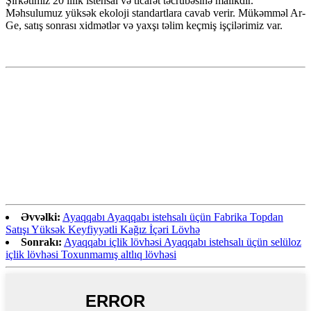
Şirkətimiz 20 illik istehsal və ticarət təcrübəsinə malikdir.
Məhsulumuz yüksək ekoloji standartlara cavab verir. Mükəmməl Ar-
Ge, satış sonrası xidmətlər və yaxşı təlim keçmiş işçilərimiz var.
Əvvəlki:
Ayaqqabı Ayaqqabı istehsalı üçün Fabrika Topdan
Satışı Yüksək Keyfiyyətli Kağız İçəri Lövhə
Sonrakı:
Ayaqqabı içlik lövhəsi Ayaqqabı istehsalı üçün selüloz
içlik lövhəsi Toxunmamış altlıq lövhəsi