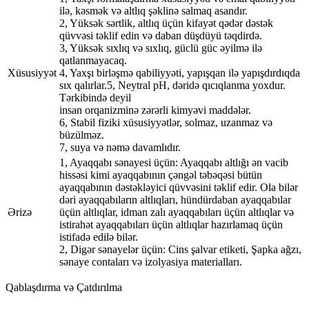
ilə, kəsmək və altlıq şəklinə salmaq asandır.
2, Yüksək sərtlik, altlıq üçün kifayət qədər dəstək
qüvvəsi təklif edin və daban düşdüyü təqdirdə.
3, Yüksək sıxlıq və sıxlıq, güclü güc əyilmə ilə
qatlanmayacaq.
Xüsusiyyət
4, Yaxşı birləşmə qabiliyyəti, yapışqan ilə yapışdırdıqda
sıx qalırlar.5, Neytral pH, dəridə qıcıqlanma yoxdur.
Tərkibində deyil
insan orqanizminə zərərli kimyəvi maddələr.
6, Stabil fiziki xüsusiyyətlər, solmaz, uzanmaz və
büzülməz.
7, suya və nəmə davamlıdır.
1, Ayaqqabı sənayesi üçün: Ayaqqabı altlığı ən vacib
hissəsi kimi ayaqqabının çəngəl təbəqəsi bütün
ayaqqabının dəstəkləyici qüvvəsini təklif edir. Ola bilər
dəri ayaqqabıların altlıqları, hündürdaban ayaqqabılar
Ərizə
üçün altlıqlar, idman zalı ayaqqabıları üçün altlıqlar və
istirahət ayaqqabıları üçün altlıqlar hazırlamaq üçün
istifadə edilə bilər.
2, Digər sənayelər üçün: Cins şalvar etiketi, Şapka ağzı,
sənaye contaları və izolyasiya materialları.
Qablaşdırma və Çatdırılma