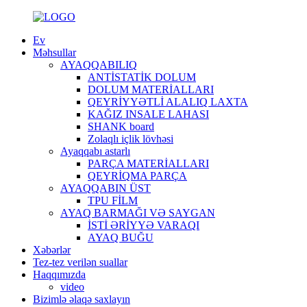
Ev
Məhsullar
AYAQQABILIQ
ANTİSTATİK DOLUM
DOLUM MATERİALLARI
QEYRİYYƏTLİ ALALIQ LAXTA
KAĞIZ INSALE LAHASI
SHANK board
Zolaqlı içlik lövhəsi
Ayaqqabı astarlı
PARÇA MATERİALLARI
QEYRİQMA PARÇA
AYAQQABIN ÜST
TPU FİLM
AYAQ BARMAĞI VƏ SAYGAN
İSTİ ƏRİYYƏ VARAQI
AYAQ BUĞU
Xəbərlər
Tez-tez verilən suallar
Haqqımızda
video
Bizimlə əlaqə saxlayın