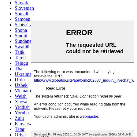
Slovak
Slovenian
Somali
Samoan
Scots Gaelic
Shona
Sindhi
Sundanese
Swahili
Tajik
Tamil
Telugu
Thai
Ukrainian
Urdu
Uzbek
Vietnamese
Welsh
Xhosa
Yiddish
Yoruba
Zulu
Kinyarwanda
Tatar
Oriya