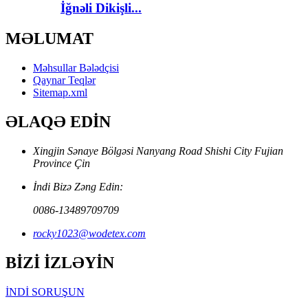
İğnəli Dikişli...
MƏLUMAT
Məhsullar Bələdçisi
Qaynar Teqlər
Sitemap.xml
ƏLAQƏ EDİN
Xingjin Sənaye Bölgəsi Nanyang Road Shishi City Fujian
Province Çin
İndi Bizə Zəng Edin:
0086-13489709709
rocky1023@wodetex.com
BİZİ İZLƏYİN
İNDİ SORUŞUN