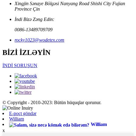
Xingjin Sənaye Bölgəsi Nanyang Road Shishi City Fujian
Province Çin
İndi Bizə Zəng Edin:
0086-13489709709
rocky1023@wodetex.com
BİZİ İZLƏYİN
İNDİ SORUŞUN
© Copyright - 2010-2023: Bütün hüquqlar qorunur.
E-poçt göndər
William
William
x