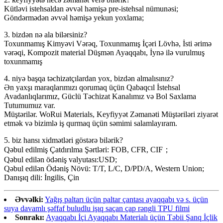
Kütləvi istehsaldan əvvəl həmişə pre-istehsal nümunəsi;
Göndərmədən əvvəl həmişə yekun yoxlama;
3. bizdən nə ala bilərsiniz?
Toxunmamış Kimyəvi Vərəq, Toxunmamış İçəri Lövhə, İsti ərimə
vərəqi, Kompozit material Düşmən Ayaqqabı, İynə ilə vurulmuş
toxunmamış
4. niyə başqa təchizatçılardan yox, bizdən almalısınız?
Ən yaxşı maraqlarımızı qorumaq üçün Qabaqcıl İstehsal
Avadanlıqlarımız, Güclü Təchizat Kanalımız və Bol Saxlama
Tutumumuz var.
Müştərilər. WoRui Materials, Keyfiyyət Zəmanəti Müştəriləri ziyarət
etmək və bizimlə iş qurmaq üçün səmimi salamlayıram.
5. biz hansı xidmətləri göstərə bilərik?
Qəbul edilmiş Çatdırılma Şərtləri: FOB, CFR, CIF；
Qəbul edilən ödəniş valyutası:USD;
Qəbul edilən Ödəniş Növü: T/T, L/C, D/PD/A, Western Union;
Danışıq dili: İngilis, Çin
Əvvəlki:
Yağış paltarı üçün paltar çantası ayaqqabı və s. üçün
suya davamlı şəffaf buludlu işıq saçan çap rəngli TPU filmi
Sonrakı:
Ayaqqabı İçi Ayaqqabı Materialı üçün Təbii Şanq İçlik