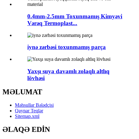
0.4mm-2.5mm Toxunmamış Kimyəvi
Vərəq Termoplast...
iynə zərbəsi toxunmamış parça
Yaxşı suya davamlı zolaqlı altlıq
lövhəsi
MƏLUMAT
Məhsullar Bələdçisi
Qaynar Teqlər
Sitemap.xml
ƏLAQƏ EDİN