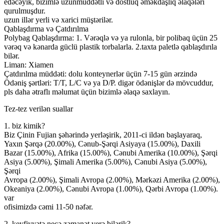
edəcəyik, bizimlə uzunmüddətli və dostluq əməkdaşlıq əlaqələri
qurulmuşdur.
uzun illər yerli və xarici müştərilər.
Qablaşdırma və Çatdırılma
Polybag Qablaşdırma: 1. Vərəqlə və ya rulonla, bir polibaq üçün 25
vərəq və kənarda güclü plastik torbalarla. 2.taxta paletlə qablaşdırıla
bilər.
Liman: Xiamen
Çatdırılma müddəti: dolu konteynerlər üçün 7-15 gün ərzində
Ödəniş şərtləri: T/T, L/C və ya D/P. digər ödənişlər də mövcuddur,
pls daha ətraflı məlumat üçün bizimlə əlaqə saxlayın.
Tez-tez verilən suallar
1. biz kimik?
Biz Çinin Fujian şəhərində yerləşirik, 2011-ci ildən başlayaraq,
Yaxın Şərqə (20.00%), Cənub-Şərqi Asiyaya (15.00%), Daxili
Bazar (15.00%), Afrika (15.00%), Cənubi Amerika (10.00%), Şərqi
Asiya (5.00%), Şimali Amerika (5.00%), Cənubi Asiya (5.00%),
Şərqi
Avropa (2.00%), Şimali Avropa (2.00%), Mərkəzi Amerika (2.00%),
Okeaniya (2.00%), Cənubi Avropa (1.00%), Qərbi Avropa (1.00%).
var
ofisimizdə cəmi 11-50 nəfər.
2. keyfiyyətə necə zəmanət verə bilərik?