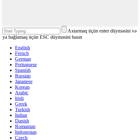
Axtarmaq üçün enter düyməsini və
ya bağlamaq üçün ESC düyməsini basın
English
French
German
Portuguese
Spanish
Russian
Japanese
Korean
Arabic
Irish
Greek
Turkish
Italian
Danish
Romanian
Indonesian
Czech