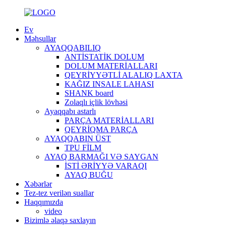
Ev
Məhsullar
AYAQQABILIQ
ANTİSTATİK DOLUM
DOLUM MATERİALLARI
QEYRİYYƏTLİ ALALIQ LAXTA
KAĞIZ INSALE LAHASI
SHANK board
Zolaqlı içlik lövhəsi
Ayaqqabı astarlı
PARÇA MATERİALLARI
QEYRİQMA PARÇA
AYAQQABIN ÜST
TPU FİLM
AYAQ BARMAĞI VƏ SAYGAN
İSTİ ƏRİYYƏ VARAQI
AYAQ BUĞU
Xəbərlər
Tez-tez verilən suallar
Haqqımızda
video
Bizimlə əlaqə saxlayın