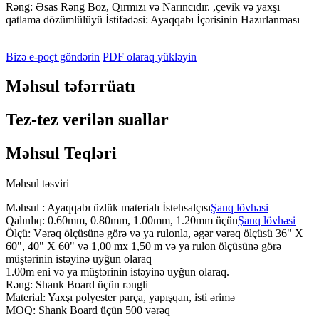
Rəng: Əsas Rəng Boz, Qırmızı və Narıncıdır. ,çevik və yaxşı
qatlama dözümlülüyü İstifadəsi: Ayaqqabı İçərisinin Hazırlanması
Bizə e-poçt göndərin
PDF olaraq yükləyin
Məhsul təfərrüatı
Tez-tez verilən suallar
Məhsul Teqləri
Məhsul təsviri
Məhsul : Ayaqqabı üzlük materialı İstehsalçısı
Şanq lövhəsi
Qalınlıq: 0.60mm, 0.80mm, 1.00mm, 1.20mm üçün
Şanq lövhəsi
Ölçü: Vərəq ölçüsünə görə və ya rulonla, əgər vərəq ölçüsü 36" X
60", 40" X 60" və 1,00 mx 1,50 m və ya rulon ölçüsünə görə
müştərinin istəyinə uyğun olaraq
1.00m eni və ya müştərinin istəyinə uyğun olaraq.
Rəng: Shank Board üçün rəngli
Material: Yaxşı polyester parça, yapışqan, isti ərimə
MOQ: Shank Board üçün 500 vərəq