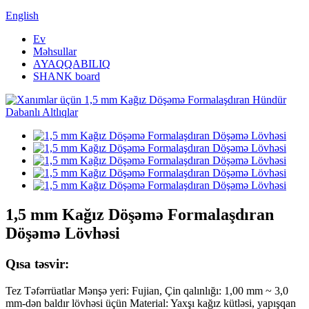
English
Ev
Məhsullar
AYAQQABILIQ
SHANK board
1,5 mm Kağız Döşəmə Formalaşdıran
Döşəmə Lövhəsi
Qısa təsvir:
Tez Təfərrüatlar Mənşə yeri: Fujian, Çin qalınlığı: 1,00 mm ~ 3,0
mm-dən baldır lövhəsi üçün Material: Yaxşı kağız kütləsi, yapışqan