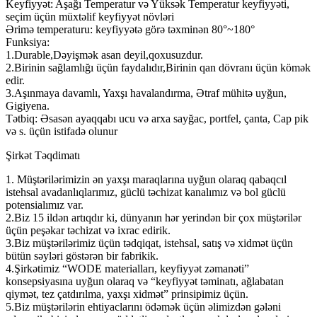
Keyfiyyət: Aşağı Temperatur və Yüksək Temperatur keyfiyyəti,
seçim üçün müxtəlif keyfiyyət növləri
Ərimə temperaturu: keyfiyyətə görə təxminən 80°~180°
Funksiya:
1.Durable,Dəyişmək asan deyil,qoxusuzdur.
2.Birinin sağlamlığı üçün faydalıdır,Birinin qan dövranı üçün kömək
edir.
3.Aşınmaya davamlı, Yaxşı havalandırma, Ətraf mühitə uyğun,
Gigiyena.
Tətbiq: Əsasən ayaqqabı ucu və arxa sayğac, portfel, çanta, Cap pik
və s. üçün istifadə olunur
Şirkət Təqdimatı
1. Müştərilərimizin ən yaxşı maraqlarına uyğun olaraq qabaqcıl
istehsal avadanlıqlarımız, güclü təchizat kanalımız və bol güclü
potensialımız var.
2.Biz 15 ildən artıqdır ki, dünyanın hər yerindən bir çox müştərilər
üçün peşəkar təchizat və ixrac edirik.
3.Biz müştərilərimiz üçün tədqiqat, istehsal, satış və xidmət üçün
bütün səyləri göstərən bir fabrikik.
4.Şirkətimiz “WODE materialları, keyfiyyət zəmanəti”
konsepsiyasına uyğun olaraq və “keyfiyyət təminatı, ağlabatan
qiymət, tez çatdırılma, yaxşı xidmət” prinsipimiz üçün.
5.Biz müştərilərin ehtiyaclarını ödəmək üçün əlimizdən gələni