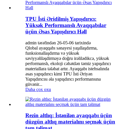
TPU İsti Əridilmiş Yapışdırıcı:
Yüksək Performanslı Ayaqqabılar
üçün Əsas Yapışdırıcı Həll
admin tərəfindən 26-05-06 tarixində
Qlobal ayaqqabı sənayesi yaşıllaşdırma,
funksionallaşdırma və yüksək
səviyyəliləşdirməyə doğru irəlilədikcə, yüksək
performanslı, ekoloji cəhətdən təmiz yapışdırıcı
materiallara tələbat artır. Ayaqqabı istehsalında
əsas yapışdırıcı kimi TPU İsti Əriyən
Yapışdırıcısı əla yapışdırıcı performansına
güvənir...
Daha çox oxu
Rezin altlıq: İstənilən ayaqqabı üçün
düzgün altlıq materialını seçmək üçün
tam təlimat