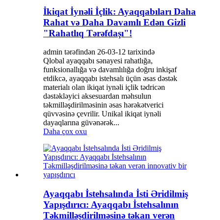
İkiqat İynəli İçlik: Ayaqqabıları Daha
Rahat və Daha Davamlı Edən Gizli
"Rahatlıq Tərəfdaşı"!
admin tərəfindən 26-03-12 tarixində
Qlobal ayaqqabı sənayesi rahatlığa,
funksionallığa və davamlılığa doğru inkişaf
etdikcə, ayaqqabı istehsalı üçün əsas dəstək
materialı olan ikiqat iynəli içlik tədricən
dəstəkləyici aksesuardan məhsulun
təkmilləşdirilməsinin əsas hərəkətverici
qüvvəsinə çevrilir. Unikal ikiqat iynəli
dayaqlarına güvənərək...
Daha çox oxu
Ayaqqabı İstehsalında İsti Əridilmiş
Yapışdırıcı: Ayaqqabı İstehsalının
Təkmilləşdirilməsinə təkan verən