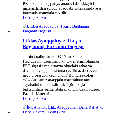
PK toxunmamış parça, ənənəvi dəstəkləyici
materiallardan sürətlə ayaqqabı sənayesində əsas
innovativ materiala çevrilir...
Daha çox oxu
Lifdən Ayaqqabıya: Tikişlə
Bağlanmış Parçanın Doğuşu
admin tərəfindən 26-03-17 tarixində
Heç düşünmüsünüzmü ki, təkrar emal olunmuş
PET şüşəsi ayaqlarınızın altındakı rahat və
davamlı ayaqqabı astarına çevrilməzdən əvvəl
neçə prosesdən keçməlidir? Bu gün ekoloji
cəhətdən təmiz ayaqqabı materialının tam
səyahətini sənədləşdirmək üçün tikişlə
birləşdirilmiş parça istehsal xəttinə daxil oluruq.
Fəsil 1: Material...
Daha çox oxu