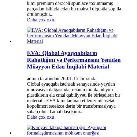
kimi premium dərəcəli spunlace toxunmamış
parçadan istifadə edən bu məhsul diqqətlə sop ilə
örtülmüşdür...
Daha çox oxu
EVA: Qlobal Ayaqqabıların
Rahatlığını və Performansını Yenidən
Müəyyən Edən İnqilabi Material
admin tərəfindən 26-01-15 tarixində
Qlobal ayaqqabı istehsalı sənayesində yayılan
innovasiya dalğasında, rezinin möhkəmliyini
plastiklərin əla emal qabiliyyəti ilə birləşdirən bir
material - EVA kimi tanınan etilen-vinil asetat
kopolimeri səssizcə dərin bir transformasiyaya
səbəb olur. Təməl daşı kimi...
Daha çox oxu