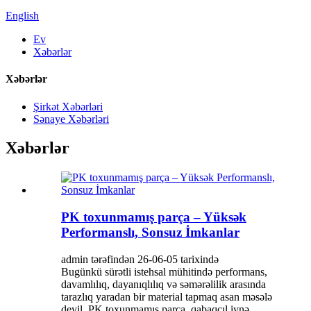
English
Ev
Xəbərlər
Xəbərlər
Şirkət Xəbərləri
Sənaye Xəbərləri
Xəbərlər
PK toxunmamış parça – Yüksək
Performanslı, Sonsuz İmkanlar
admin tərəfindən 26-06-05 tarixində
Bugünkü sürətli istehsal mühitində performans,
davamlılıq, dayanıqlılıq və səmərəlilik arasında
tarazlıq yaradan bir material tapmaq asan məsələ
deyil. PK toxunmamış parça, qabaqcıl iynə