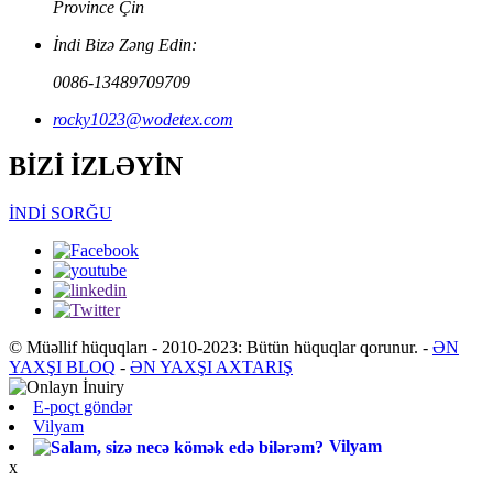
Province Çin
İndi Bizə Zəng Edin:
0086-13489709709
rocky1023@wodetex.com
BİZİ İZLƏYİN
İNDİ SORĞU
© Müəllif hüquqları - 2010-2023: Bütün hüquqlar qorunur.
-
ƏN
YAXŞI BLOQ
-
ƏN YAXŞI AXTARIŞ
E-poçt göndər
Vilyam
Vilyam
x