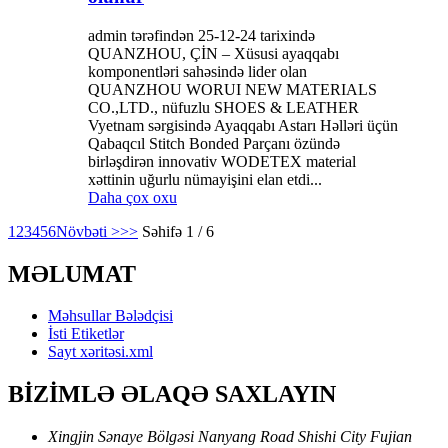
admin tərəfindən 25-12-24 tarixində
QUANZHOU, ÇİN – Xüsusi ayaqqabı
komponentləri sahəsində lider olan
QUANZHOU WORUI NEW MATERIALS
CO.,LTD., nüfuzlu SHOES & LEATHER
Vyetnam sərgisində Ayaqqabı Astarı Həlləri üçün
Qabaqcıl Stitch Bonded Parçanı özündə
birləşdirən innovativ WODETEX material
xəttinin uğurlu nümayişini elan etdi...
Daha çox oxu
1
2
3
4
5
6
Növbəti >
>>
Səhifə 1 / 6
MƏLUMAT
Məhsullar Bələdçisi
İsti Etiketlər
Sayt xəritəsi.xml
BİZİMLƏ ƏLAQƏ SAXLAYIN
Xingjin Sənaye Bölgəsi Nanyang Road Shishi City Fujian