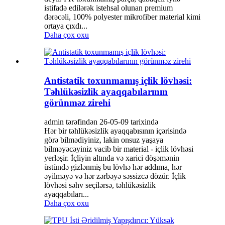
istifadə edilərək istehsal olunan premium
dərəcəli, 100% polyester mikrofiber material kimi
ortaya çıxdı...
Daha çox oxu
Antistatik toxunmamış içlik lövhəsi:
Təhlükəsizlik ayaqqabılarının
görünməz zirehi
admin tərəfindən 26-05-09 tarixində
Hər bir təhlükəsizlik ayaqqabısının içərisində
görə bilmədiyiniz, lakin onsuz yaşaya
bilməyəcəyiniz vacib bir material - içlik lövhəsi
yerləşir. İçliyin altında və xarici döşəmənin
üstündə gizlənmiş bu lövhə hər addıma, hər
əyilməyə və hər zərbəyə səssizcə dözür. İçlik
lövhəsi səhv seçilərsə, təhlükəsizlik
ayaqqabıları...
Daha çox oxu