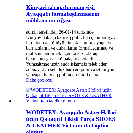
Kimyəvi təbəqə barmaq şişi:
Ayaqqabı formalaşdırmasının
möhkəm onurğası
admin tərəfindən 26-01-14 tarixində
Kimyəvi təbəqə barmaq pufu, həmçinin kimyəvi
lif qatranı ara örtüyü kimi də tanınır, ayaqqabı
barmaqlarını və dabanlarını formalaşdırmaq və
möhkəmləndirmək üçün xüsusi olaraq
hazırlanmış əsas köməkçi materialdır.
Yumşaltmaq üçün suda islatmağı tələb edən
ənənəvi dəri sellüloz barmaq pufu və isti əriyən
yapışqan barmaq pufundan fərqli olaraq...
Daha çox oxu
WODETEX: Ayaqqabı Astarı Həlləri
üçün Qabaqcıl Tikişli Parça SHOES
& LEATHER Vietnam-da təqdim
olunur