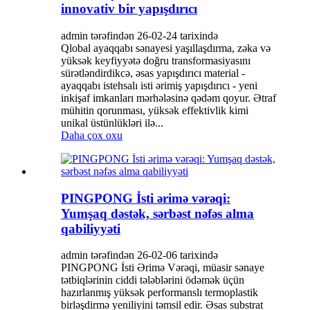
innovativ bir yapışdırıcı
admin tərəfindən 26-02-24 tarixində
Qlobal ayaqqabı sənayesi yaşıllaşdırma, zəka və
yüksək keyfiyyətə doğru transformasiyasını
sürətləndirdikcə, əsas yapışdırıcı material -
ayaqqabı istehsalı isti ərimiş yapışdırıcı - yeni
inkişaf imkanları mərhələsinə qədəm qoyur. Ətraf
mühitin qorunması, yüksək effektivlik kimi
unikal üstünlükləri ilə...
Daha çox oxu
PINGPONG İsti ərimə vərəqi:
Yumşaq dəstək, sərbəst nəfəs alma
qabiliyyəti
admin tərəfindən 26-02-06 tarixində
PINGPONG İsti Ərimə Vərəqi, müasir sənaye
tətbiqlərinin ciddi tələblərini ödəmək üçün
hazırlanmış yüksək performanslı termoplastik
birləşdirmə yeniliyini təmsil edir. Əsas substrat