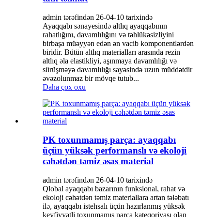
admin tərəfindən 26-04-10 tarixində
Ayaqqabı sənayesində altlıq ayaqqabının
rahatlığını, davamlılığını və təhlükəsizliyini
birbaşa müəyyən edən ən vacib komponentlərdən
biridir. Bütün altlıq materialları arasında rezin
altlıq əla elastikliyi, aşınmaya davamlılığı və
sürüşməyə davamlılığı sayəsində uzun müddətdir
əvəzolunmaz bir mövqe tutub...
Daha çox oxu
PK toxunmamış parça: ayaqqabı
üçün yüksək performanslı və ekoloji
cəhətdən təmiz əsas material
admin tərəfindən 26-04-10 tarixində
Qlobal ayaqqabı bazarının funksional, rahat və
ekoloji cəhətdən təmiz materiallara artan tələbatı
ilə, ayaqqabı istehsalı üçün hazırlanmış yüksək
keyfiyyətli toxunmamış parça kateqoriyası olan