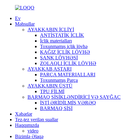
Ev
Məhsullar
AYAKKABIN İÇLİYİ
ANTİSTATİK İÇLİK
İçlik materialları
Toxunmamış içlik lövhə
KAĞIZ İÇLİK LÖVHƏ
ŞANK LÖVHƏSİ
ZOLAQLI İÇLİK LÖVHƏ
AYAKKAB ASTARI
PARÇA MATERIALLARI
Toxunmamış Parça
AYAKKABIN ÜSTÜ
TPU FİLMİ
BARMAQ ŞİŞİKLƏNDİRİCİ VƏ SAYĞAC
İSTİ ƏRİDİLMİŞ VƏRƏQ
BARMAQ ŞİŞİ
Xəbərlər
Tez-tez verilən suallar
Haqqımızda
video
Bizimlə Əlaqə