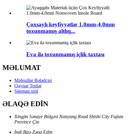
Çoxsaylı keyfiyyətlər 1.0mm-4.0mm
toxunmamış altlıq...
Eva ilə toxunmamış içlik taxtası
MƏLUMAT
Məhsullar Bələdçisi
Qaynar Teqlər
Sitemap.xml
ƏLAQƏ EDİN
Xingjin Sənaye Bölgəsi Nanyang Road Shishi City Fujian
Province Çin
İndi Bizə Zəng Edin: