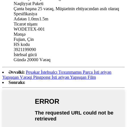
Nəqliyyat Paketi
Çanta başına 25 vərəq, Müştərinin ehtiyacından asılı olaraq
Spesifikasiya
Adətən 1.0mx1.5m
Ticarət nişanı
WODETEX-001
Mənşə
Fujian, Çin
HS kodu
3921199090
İstehsal gücü
Gündə 20000 Vərəq
Əvvəlki:
Peşəkar İstehsalçı Toxunmamış Parça İsti əriyən
Yapışqan Vərəqi Pingpong İsti əriyən Yapışqan Film
Sonrakı: