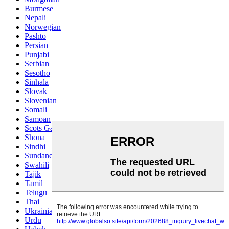
Burmese
Nepali
Norwegian
Pashto
Persian
Punjabi
Serbian
Sesotho
Sinhala
Slovak
Slovenian
Somali
Samoan
Scots Gaelic
Shona
Sindhi
Sundanese
Swahili
Tajik
Tamil
Telugu
Thai
Ukrainian
Urdu