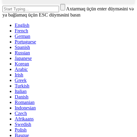
Axtarmaq üçün enter düyməsini və
ya bağlamaq üçün ESC düyməsini basın
English
French
German
Portuguese
Spanish
Russian
Japanese
Korean
Arabic
Irish
Greek
Turkish
Italian
Danish
Romanian
Indonesian
Czech
Afrikaans
Swedish
Polish
Basque