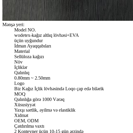
Mənşə yeri:
Model NO.
wodetex-kağız altlıq lövhəsi+EVA
üçün uyğundur
İdman Ayaqqabıları
Material
Sellüloza kağızı
Növ
İçliklər
Qalınlıq
0.80mm ~ 2.50mm
Logo
Biz Kağız İçlik lövhəsində Loqo çap edə bilərik
MOQ
Qalınlığa görə 1000 Vərəq
Xüsusiyyət
Yaxşı sərtlik, əyilmə və elastiklik
Xidmət
OEM, ODM
Çatdırılma vaxtı
2 Konteyner üçün 10-15 gün ərzində