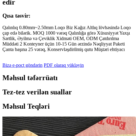
edir
Qısa təsvir:
Qalınlıq 0.80mm~2.50mm Loqo Biz Kağız Altlıq lövhəsində Loqo
çap edə bilərik. MOQ 1000 vərəq Qalınlığa görə Xüsusiyyət Yaxşı
Sərtlik, Əyilmə və Çeviklik Xidməti OEM, ODM Çatdırılma
Müddəti 2 Konteyner üçün 10-15 Gün ərzində Nəqliyyat Paketi
Çanta başına 25 vərəq, Konservləşdirilmiş qutu Müştəri ehtiyacı
Bizə e-poçt göndərin
PDF olaraq yükləyin
Məhsul təfərrüatı
Tez-tez verilən suallar
Məhsul Teqləri