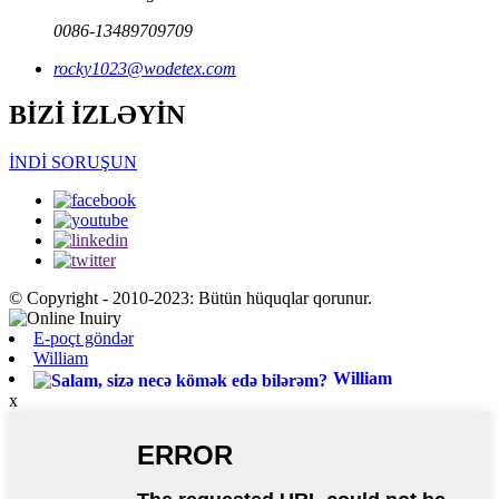
0086-13489709709
rocky1023@wodetex.com
BİZİ İZLƏYİN
İNDİ SORUŞUN
© Copyright - 2010-2023: Bütün hüquqlar qorunur.
E-poçt göndər
William
William
x