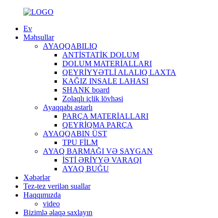
Ev
Məhsullar
AYAQQABILIQ
ANTİSTATİK DOLUM
DOLUM MATERİALLARI
QEYRİYYƏTLİ ALALIQ LAXTA
KAĞIZ INSALE LAHASI
SHANK board
Zolaqlı içlik lövhəsi
Ayaqqabı astarlı
PARÇA MATERİALLARI
QEYRİQMA PARÇA
AYAQQABIN ÜST
TPU FİLM
AYAQ BARMAĞI VƏ SAYGAN
İSTİ ƏRİYYƏ VARAQI
AYAQ BUĞU
Xəbərlər
Tez-tez verilən suallar
Haqqımızda
video
Bizimlə əlaqə saxlayın