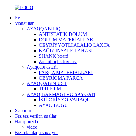
Ev
Məhsullar
AYAQQABILIQ
ANTİSTATİK DOLUM
DOLUM MATERİALLARI
QEYRİYYƏTLİ ALALIQ LAXTA
KAĞIZ INSALE LAHASI
SHANK board
Zolaqlı içlik lövhəsi
Ayaqqabı astarlı
PARÇA MATERİALLARI
QEYRİQMA PARÇA
AYAQQABIN ÜST
TPU FİLM
AYAQ BARMAĞI VƏ SAYGAN
İSTİ ƏRİYYƏ VARAQI
AYAQ BUĞU
Xəbərlər
Tez-tez verilən suallar
Haqqımızda
video
Bizimlə əlaqə saxlayın