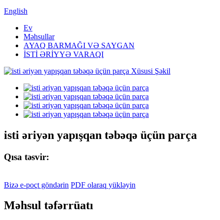
English
Ev
Məhsullar
AYAQ BARMAĞI VƏ SAYGAN
İSTİ ƏRİYYƏ VARAQI
isti əriyən yapışqan təbəqə üçün parça
Qısa təsvir:
Bizə e-poçt göndərin
PDF olaraq yükləyin
Məhsul təfərrüatı