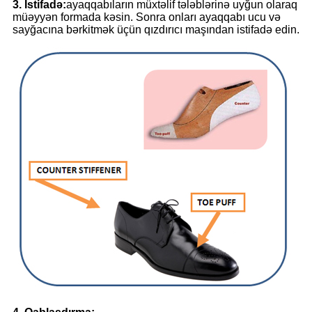
3. İstifadə:
ayaqqabıların müxtəlif tələblərinə uyğun olaraq
müəyyən formada kəsin. Sonra onları ayaqqabı ucu və
sayğacına bərkitmək üçün qızdırıcı maşından istifadə edin.