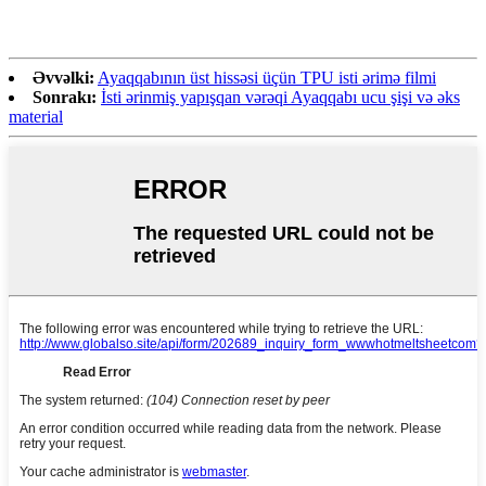
Əvvəlki:
Ayaqqabının üst hissəsi üçün TPU isti ərimə filmi
Sonrakı:
İsti ərinmiş yapışqan vərəqi Ayaqqabı ucu şişi və əks
material