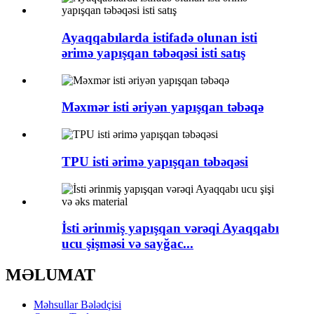
Ayaqqabılarda istifadə olunan isti
ərimə yapışqan təbəqəsi isti satış
Məxmər isti əriyən yapışqan təbəqə
TPU isti ərimə yapışqan təbəqəsi
İsti ərinmiş yapışqan vərəqi Ayaqqabı
ucu şişməsi və sayğac...
MƏLUMAT
Məhsullar Bələdçisi