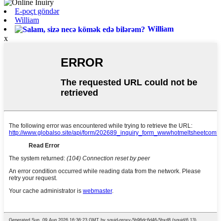
E-poçt göndər
William
William
x