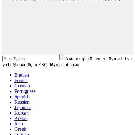
Axtarmaq üçün enter düyməsini və
ya bağlamaq üçün ESC düyməsini basın
English
French
German
Portuguese
Spanish
Russian
Japanese
Korean
Arabic
Irish
Greek
Turkish