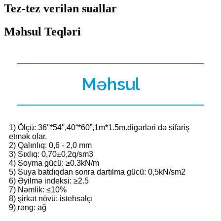
Tez-tez verilən suallar
Məhsul Teqləri
Məhsul
1) Ölçü: 36''*54'',40“*60”,1m*1.5m.digərləri də sifariş
etmək olar.
2) Qalınlıq: 0,6 - 2,0 mm
3) Sıxlıq: 0,70±0,2q/sm3
4) Soyma gücü: ≥0.3kN/m
5) Suya batdıqdan sonra dartılma gücü: 0,5kN/sm2
6) Əyilmə indeksi: ≥2.5
7) Nəmlik: ≤10%
8) şirkət növü: istehsalçı
9) rəng: ağ