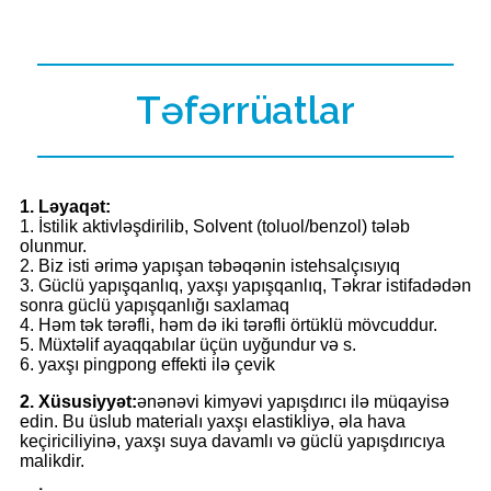
Təfərrüatlar
1. Ləyaqət:
1. İstilik aktivləşdirilib, Solvent (toluol/benzol) tələb
olunmur.
2. Biz isti ərimə yapışan təbəqənin istehsalçısıyıq
3. Güclü yapışqanlıq, yaxşı yapışqanlıq, Təkrar istifadədən
sonra güclü yapışqanlığı saxlamaq
4. Həm tək tərəfli, həm də iki tərəfli örtüklü mövcuddur.
5. Müxtəlif ayaqqabılar üçün uyğundur və s.
6. yaxşı pingpong effekti ilə çevik
2. Xüsusiyyət:
ənənəvi kimyəvi yapışdırıcı ilə müqayisə
edin. Bu üslub materialı yaxşı elastikliyə, əla hava
keçiriciliyinə, yaxşı suya davamlı və güclü yapışdırıcıya
malikdir.