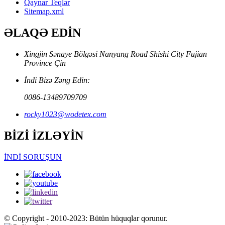
Qaynar Teqlər
Sitemap.xml
ƏLAQƏ EDİN
Xingjin Sənaye Bölgəsi Nanyang Road Shishi City Fujian
Province Çin
İndi Bizə Zəng Edin:
0086-13489709709
rocky1023@wodetex.com
BİZİ İZLƏYİN
İNDİ SORUŞUN
© Copyright - 2010-2023: Bütün hüquqlar qorunur.