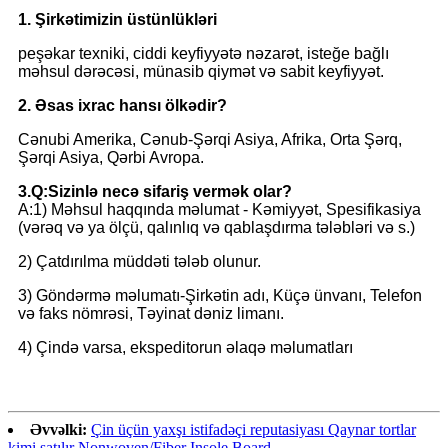
1. Şirkətimizin üstünlükləri
peşəkar texniki, ciddi keyfiyyətə nəzarət, isteğe bağlı
məhsul dərəcəsi, münasib qiymət və sabit keyfiyyət.
2. Əsas ixrac hansı ölkədir?
Cənubi Amerika, Cənub-Şərqi Asiya, Afrika, Orta Şərq,
Şərqi Asiya, Qərbi Avropa.
3.Q:
Sizinlə necə sifariş vermək olar?
A:1) Məhsul haqqında məlumat - Kəmiyyət, Spesifikasiya
(vərəq və ya ölçü, qalınlıq və qablaşdırma tələbləri və s.)
2) Çatdırılma müddəti tələb olunur.
3) Göndərmə məlumatı-Şirkətin adı, Küçə ünvanı, Telefon
və faks nömrəsi, Təyinat dəniz limanı.
4) Çində varsa, ekspeditorun əlaqə məlumatları
Əvvəlki:
Çin üçün yaxşı istifadəçi reputasiyası Qaynar tortlar
kimi satılır Nonwoven/Fiber Insole Board