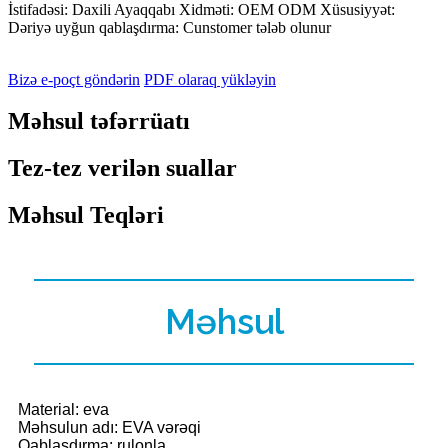
İstifadəsi: Daxili Ayaqqabı Xidməti: OEM ODM Xüsusiyyət:
Dəriyə uyğun qablaşdırma: Cunstomer tələb olunur
Bizə e-poçt göndərin
PDF olaraq yükləyin
Məhsul təfərrüatı
Tez-tez verilən suallar
Məhsul Teqləri
Məhsul
Material: eva
Məhsulun adı: EVA vərəqi
Qablaşdırma: rulonla