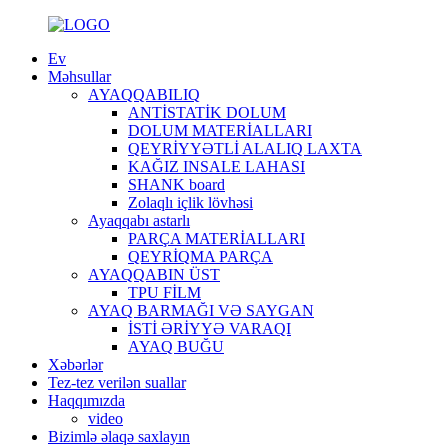
Ev
Məhsullar
AYAQQABILIQ
ANTİSTATİK DOLUM
DOLUM MATERİALLARI
QEYRİYYƏTLİ ALALIQ LAXTA
KAĞIZ INSALE LAHASI
SHANK board
Zolaqlı içlik lövhəsi
Ayaqqabı astarlı
PARÇA MATERİALLARI
QEYRİQMA PARÇA
AYAQQABIN ÜST
TPU FİLM
AYAQ BARMAĞI VƏ SAYGAN
İSTİ ƏRİYYƏ VARAQI
AYAQ BUĞU
Xəbərlər
Tez-tez verilən suallar
Haqqımızda
video
Bizimlə əlaqə saxlayın