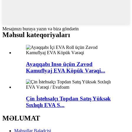
Mesajınızı buraya yazın və bizə göndərin
Məhsul kateqoriyaları
Ayaqqabı Inso üçün Zavod
Kamuflyaj EVA Köpük Vərəqi...
Çin İstehsalçı Topdan Satış Yüksək
Sıxlıqlı EVA S...
MƏLUMAT
Məhsullar Bələdçisi