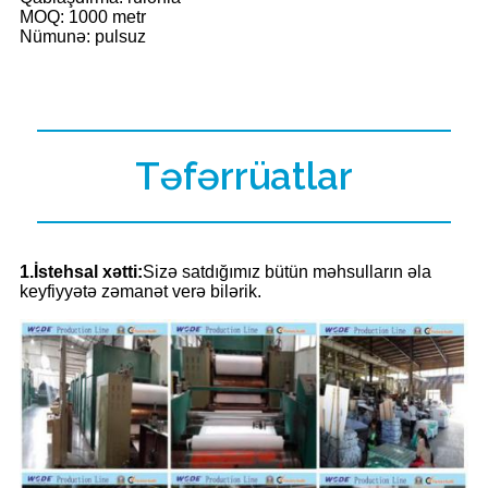
MOQ: 1000 metr
Nümunə: pulsuz
Təfərrüatlar
1.İstehsal xətti:
Sizə satdığımız bütün məhsulların əla
keyfiyyətə zəmanət verə bilərik.