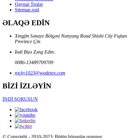
Qaynar Teqlər
Sitemap.xml
ƏLAQƏ EDİN
Xingjin Sənaye Bölgəsi Nanyang Road Shishi City Fujian
Province Çin
İndi Bizə Zəng Edin:
0086-13489709709
rocky1023@wodetex.com
BİZİ İZLƏYİN
İNDİ SORUŞUN
© Copyright - 2010-2023: Bütün hüquqlar qorunur.