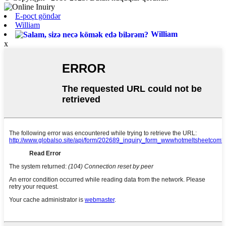
E-poçt göndər
William
William
x