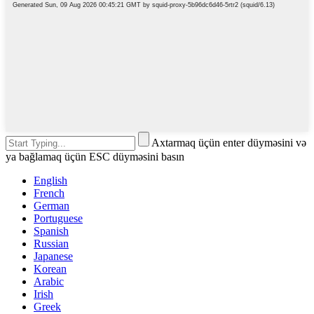
Axtarmaq üçün enter düyməsini və
ya bağlamaq üçün ESC düyməsini basın
English
French
German
Portuguese
Spanish
Russian
Japanese
Korean
Arabic
Irish
Greek