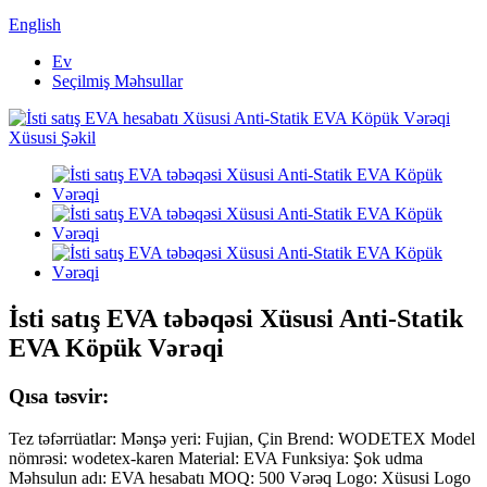
English
Ev
Seçilmiş Məhsullar
İsti satış EVA təbəqəsi Xüsusi Anti-Statik
EVA Köpük Vərəqi
Qısa təsvir:
Tez təfərrüatlar: Mənşə yeri: Fujian, Çin Brend: WODETEX Model
nömrəsi: wodetex-karen Material: EVA Funksiya: Şok udma
Məhsulun adı: EVA hesabatı MOQ: 500 Vərəq Logo: Xüsusi Logo