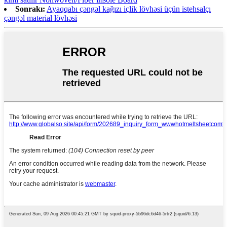
Sonrakı:
Ayaqqabı çəngəl kağızı içlik lövhəsi üçün istehsalçı
çəngəl material lövhəsi