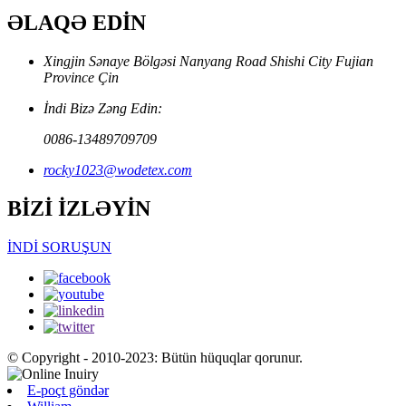
ƏLAQƏ EDİN
Xingjin Sənaye Bölgəsi Nanyang Road Shishi City Fujian
Province Çin
İndi Bizə Zəng Edin:
0086-13489709709
rocky1023@wodetex.com
BİZİ İZLƏYİN
İNDİ SORUŞUN
© Copyright - 2010-2023: Bütün hüquqlar qorunur.
E-poçt göndər