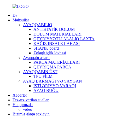
Ev
Məhsullar
AYAQQABILIQ
ANTİSTATİK DOLUM
DOLUM MATERİALLARI
QEYRİYYƏTLİ ALALIQ LAXTA
KAĞIZ INSALE LAHASI
SHANK board
Zolaqlı içlik lövhəsi
Ayaqqabı astarlı
PARÇA MATERİALLARI
QEYRİQMA PARÇA
AYAQQABIN ÜST
TPU FİLM
AYAQ BARMAĞI VƏ SAYGAN
İSTİ ƏRİYYƏ VARAQI
AYAQ BUĞU
Xəbərlər
Tez-tez verilən suallar
Haqqımızda
video
Bizimlə əlaqə saxlayın