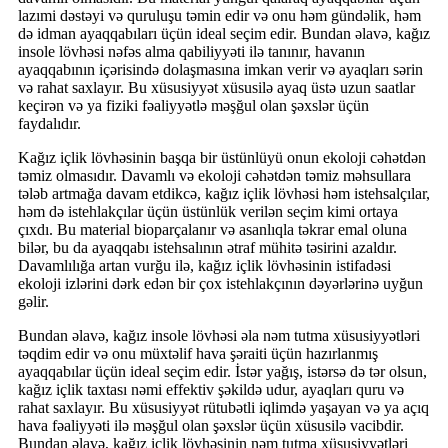
lazımi dəstəyi və quruluşu təmin edir və onu həm gündəlik, həm
də idman ayaqqabıları üçün ideal seçim edir. Bundan əlavə, kağız
insole lövhəsi nəfəs alma qabiliyyəti ilə tanınır, havanın
ayaqqabının içərisində dolaşmasına imkan verir və ayaqları sərin
və rahat saxlayır. Bu xüsusiyyət xüsusilə ayaq üstə uzun saatlar
keçirən və ya fiziki fəaliyyətlə məşğul olan şəxslər üçün
faydalıdır.
Kağız içlik lövhəsinin başqa bir üstünlüyü onun ekoloji cəhətdən
təmiz olmasıdır. Davamlı və ekoloji cəhətdən təmiz məhsullara
tələb artmağa davam etdikcə, kağız içlik lövhəsi həm istehsalçılar,
həm də istehlakçılar üçün üstünlük verilən seçim kimi ortaya
çıxdı. Bu material bioparçalanır və asanlıqla təkrar emal oluna
bilər, bu da ayaqqabı istehsalının ətraf mühitə təsirini azaldır.
Davamlılığa artan vurğu ilə, kağız içlik lövhəsinin istifadəsi
ekoloji izlərini dərk edən bir çox istehlakçının dəyərlərinə uyğun
gəlir.
Bundan əlavə, kağız insole lövhəsi əla nəm tutma xüsusiyyətləri
təqdim edir və onu müxtəlif hava şəraiti üçün hazırlanmış
ayaqqabılar üçün ideal seçim edir. İstər yağış, istərsə də tər olsun,
kağız içlik taxtası nəmi effektiv şəkildə udur, ayaqları quru və
rahat saxlayır. Bu xüsusiyyət rütubətli iqlimdə yaşayan və ya açıq
hava fəaliyyəti ilə məşğul olan şəxslər üçün xüsusilə vacibdir.
Bundan əlavə, kağız içlik lövhəsinin nəm tutma xüsusiyyətləri