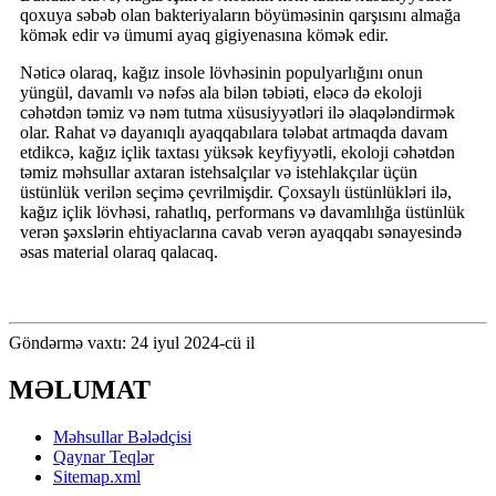
qoxuya səbəb olan bakteriyaların böyüməsinin qarşısını almağa
kömək edir və ümumi ayaq gigiyenasına kömək edir.
Nəticə olaraq, kağız insole lövhəsinin populyarlığını onun
yüngül, davamlı və nəfəs ala bilən təbiəti, eləcə də ekoloji
cəhətdən təmiz və nəm tutma xüsusiyyətləri ilə əlaqələndirmək
olar. Rahat və dayanıqlı ayaqqabılara tələbat artmaqda davam
etdikcə, kağız içlik taxtası yüksək keyfiyyətli, ekoloji cəhətdən
təmiz məhsullar axtaran istehsalçılar və istehlakçılar üçün
üstünlük verilən seçimə çevrilmişdir. Çoxsaylı üstünlükləri ilə,
kağız içlik lövhəsi, rahatlıq, performans və davamlılığa üstünlük
verən şəxslərin ehtiyaclarına cavab verən ayaqqabı sənayesində
əsas material olaraq qalacaq.
Göndərmə vaxtı: 24 iyul 2024-cü il
MƏLUMAT
Məhsullar Bələdçisi
Qaynar Teqlər
Sitemap.xml