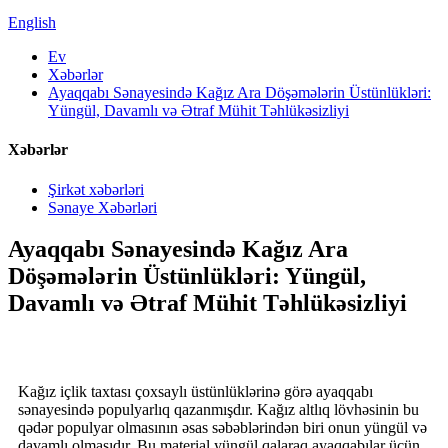
English
Ev
Xəbərlər
Ayaqqabı Sənayesində Kağız Ara Döşəmələrin Üstünlükləri:
Yüngül, Davamlı və Ətraf Mühit Təhlükəsizliyi
Xəbərlər
Şirkət xəbərləri
Sənaye Xəbərləri
Ayaqqabı Sənayesində Kağız Ara
Döşəmələrin Üstünlükləri: Yüngül,
Davamlı və Ətraf Mühit Təhlükəsizliyi
Kağız içlik taxtası çoxsaylı üstünlüklərinə görə ayaqqabı
sənayesində populyarlıq qazanmışdır. Kağız altlıq lövhəsinin bu
qədər populyar olmasının əsas səbəblərindən biri onun yüngül və
davamlı olmasıdır. Bu material yüngül qalaraq ayaqqabılar üçün