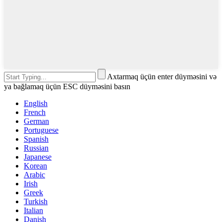
Axtarmaq üçün enter düyməsini və
ya bağlamaq üçün ESC düyməsini basın
English
French
German
Portuguese
Spanish
Russian
Japanese
Korean
Arabic
Irish
Greek
Turkish
Italian
Danish