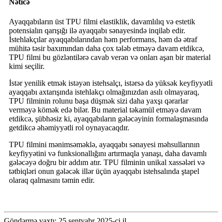
Nəticə
Ayaqqabıların üst TPU filmi elastiklik, davamlılıq və estetik
potensialın qarışığı ilə ayaqqabı sənayesində inqilab edir.
İstehlakçılar ayaqqabılarından həm performans, həm də ətraf
mühitə təsir baxımından daha çox tələb etməyə davam etdikcə,
TPU filmi bu gözləntilərə cavab verən və onları aşan bir material
kimi seçilir.
İstər yenilik etmək istəyən istehsalçı, istərsə də yüksək keyfiyyətli
ayaqqabı axtarışında istehlakçı olmağınızdan asılı olmayaraq,
TPU filminin rolunu başa düşmək sizi daha yaxşı qərarlar
verməyə kömək edə bilər. Bu material təkamül etməyə davam
etdikcə, şübhəsiz ki, ayaqqabıların gələcəyinin formalaşmasında
getdikcə əhəmiyyətli rol oynayacaqdır.
TPU filmini mənimsəməklə, ayaqqabı sənayesi məhsullarının
keyfiyyətini və funksionallığını artırmaqla yanaşı, daha davamlı
gələcəyə doğru bir addım atır. TPU filminin unikal xassələri və
tətbiqləri onun gələcək illər üçün ayaqqabı istehsalında ştapel
olaraq qalmasını təmin edir.
Göndərmə vaxtı: 25 sentyabr 2025-ci il