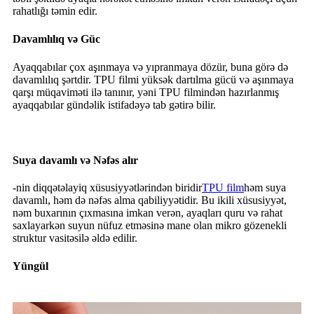
rahatlığı təmin edir.
Davamlılıq və Güc
Ayaqqabılar çox aşınmaya və yıpranmaya dözür, buna görə də
davamlılıq şərtdir. TPU filmi yüksək dartılma gücü və aşınmaya
qarşı müqaviməti ilə tanınır, yəni TPU filmindən hazırlanmış
ayaqqabılar gündəlik istifadəyə tab gətirə bilir.
Suya davamlı və Nəfəs alır
-nin diqqətəlayiq xüsusiyyətlərindən biridir
TPU film
həm suya
davamlı, həm də nəfəs alma qabiliyyətidir. Bu ikili xüsusiyyət,
nəm buxarının çıxmasına imkan verən, ayaqları quru və rahat
saxlayarkən suyun nüfuz etməsinə mane olan mikro gözenekli
struktur vasitəsilə əldə edilir.
Yüngül