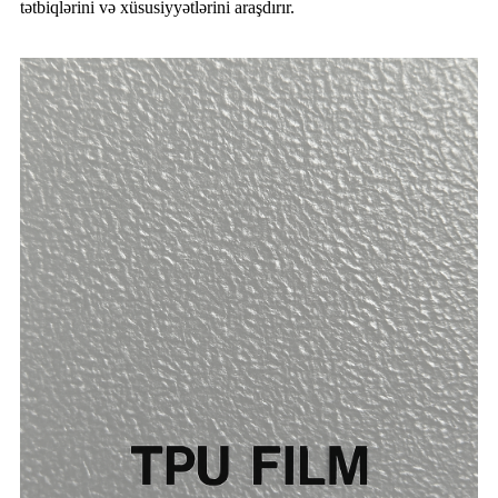
tətbiqlərini və xüsusiyyətlərini araşdırır.