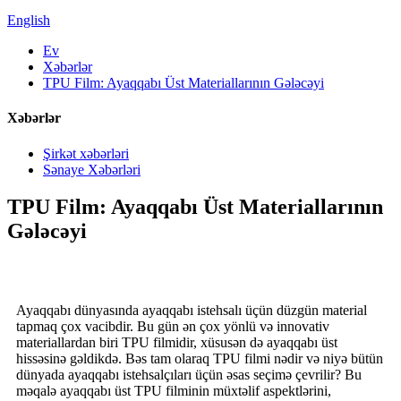
English
Ev
Xəbərlər
TPU Film: Ayaqqabı Üst Materiallarının Gələcəyi
Xəbərlər
Şirkət xəbərləri
Sənaye Xəbərləri
TPU Film: Ayaqqabı Üst Materiallarının
Gələcəyi
Ayaqqabı dünyasında ayaqqabı istehsalı üçün düzgün material
tapmaq çox vacibdir. Bu gün ən çox yönlü və innovativ
materiallardan biri TPU filmidir, xüsusən də ayaqqabı üst
hissəsinə gəldikdə. Bəs tam olaraq TPU filmi nədir və niyə bütün
dünyada ayaqqabı istehsalçıları üçün əsas seçimə çevrilir? Bu
məqalə ayaqqabı üst TPU filminin müxtəlif aspektlərini,