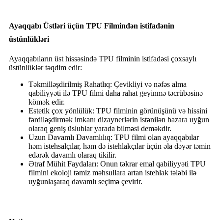
Ayaqqabı Üstləri üçün TPU Filmindən istifadənin
üstünlükləri
Ayaqqabıların üst hissəsində TPU filminin istifadəsi çoxsaylı
üstünlüklər təqdim edir:
Təkmilləşdirilmiş Rahatlıq: Çevikliyi və nəfəs alma
qabiliyyəti ilə TPU filmi daha rahat geyinmə təcrübəsinə
kömək edir.
Estetik çox yönlülük: TPU filminin görünüşünü və hissini
fərdiləşdirmək imkanı dizaynerlərin istənilən bazara uyğun
olaraq geniş üslublar yarada bilməsi deməkdir.
Uzun Davamlı Davamlılıq: TPU filmi olan ayaqqabılar
həm istehsalçılar, həm də istehlakçılar üçün əla dəyər təmin
edərək davamlı olaraq tikilir.
Ətraf Mühit Faydaları: Onun təkrar emal qabiliyyəti TPU
filmini ekoloji təmiz məhsullara artan istehlak tələbi ilə
uyğunlaşaraq davamlı seçimə çevirir.