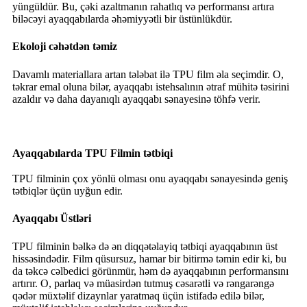
yüngüldür. Bu, çəki azaltmanın rahatlıq və performansı artıra
biləcəyi ayaqqabılarda əhəmiyyətli bir üstünlükdür.
Ekoloji cəhətdən təmiz
Davamlı materiallara artan tələbat ilə TPU film əla seçimdir. O,
təkrar emal oluna bilər, ayaqqabı istehsalının ətraf mühitə təsirini
azaldır və daha dayanıqlı ayaqqabı sənayesinə töhfə verir.
Ayaqqabılarda TPU Filmin tətbiqi
TPU filminin çox yönlü olması onu ayaqqabı sənayesində geniş
tətbiqlər üçün uyğun edir.
Ayaqqabı Üstləri
TPU filminin bəlkə də ən diqqətəlayiq tətbiqi ayaqqabının üst
hissəsindədir. Film qüsursuz, hamar bir bitirmə təmin edir ki, bu
da təkcə cəlbedici görünmür, həm də ayaqqabının performansını
artırır. O, parlaq və müasirdən tutmuş cəsarətli və rəngarəngə
qədər müxtəlif dizaynlar yaratmaq üçün istifadə edilə bilər,