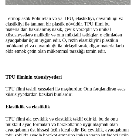
Termoplastik Poliuretan və ya TPU, elastikliyi, davamlılığı və
elastikliyi ilə tanınan bir plastik növüdür. TPU filmi bu
materialdan hazırlanmış nazik, çevik vərəqdir və unikal
xüsusiyyətlərə malikdir və onu müxtəlif tətbiqlər, o cümlədən
ayaqqabılar üçün uyğun edir. O, rezin elastikliyini plastikin
möhkəmliyi və davamlılığı ilə birləşdirərək, digər materiallarla
əldə etmək çətin olan mükəmməl tarazlığı təmin edir.
TPU filminin xüsusiyyətləri
TPU filmi təsirli xassələri ilə məşhurdur. Onu fərqləndirən əsas
xüsusiyyətlərdən bəziləri bunlardır:
Elastiklik və elastiklik
TPU filmi əla çeviklik və elastiklik təklif edir ki, bu da onu
müxtəlif ayaq formaları və hərəkətlərinə uyğunlaşmalı olan
ayaqqabının üst hissəsi üçün ideal edir. Bu çeviklik, ayaqqabının
təbii şəkildə ayaqla hərəkət etməsinə imkan verən istifadəçi üçün