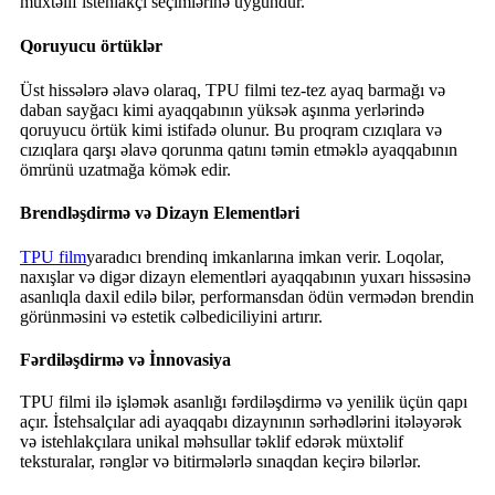
müxtəlif istehlakçı seçimlərinə uyğundur.
Qoruyucu örtüklər
Üst hissələrə əlavə olaraq, TPU filmi tez-tez ayaq barmağı və
daban sayğacı kimi ayaqqabının yüksək aşınma yerlərində
qoruyucu örtük kimi istifadə olunur. Bu proqram cızıqlara və
cızıqlara qarşı əlavə qorunma qatını təmin etməklə ayaqqabının
ömrünü uzatmağa kömək edir.
Brendləşdirmə və Dizayn Elementləri
TPU film
yaradıcı brendinq imkanlarına imkan verir. Loqolar,
naxışlar və digər dizayn elementləri ayaqqabının yuxarı hissəsinə
asanlıqla daxil edilə bilər, performansdan ödün vermədən brendin
görünməsini və estetik cəlbediciliyini artırır.
Fərdiləşdirmə və İnnovasiya
TPU filmi ilə işləmək asanlığı fərdiləşdirmə və yenilik üçün qapı
açır. İstehsalçılar adi ayaqqabı dizaynının sərhədlərini itələyərək
və istehlakçılara unikal məhsullar təklif edərək müxtəlif
teksturalar, rənglər və bitirmələrlə sınaqdan keçirə bilərlər.