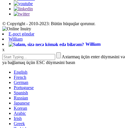
© Copyright - 2010-2023: Bütün hüquqlar qorunur.
E-poçt göndər
William
William
x
Axtarmaq üçün enter düyməsini və
ya bağlamaq üçün ESC düyməsini basın
English
French
German
Portuguese
Spanish
Russian
Japanese
Korean
Arabic
Irish
Greek