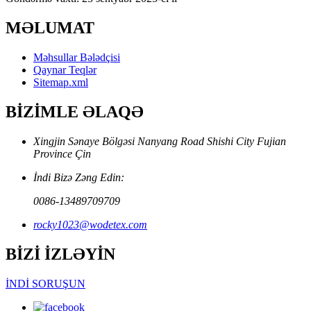
MƏLUMAT
Məhsullar Bələdçisi
Qaynar Teqlər
Sitemap.xml
BİZİMLE ƏLAQƏ
Xingjin Sənaye Bölgəsi Nanyang Road Shishi City Fujian
Province Çin
İndi Bizə Zəng Edin:
0086-13489709709
rocky1023@wodetex.com
BİZİ İZLƏYİN
İNDİ SORUŞUN