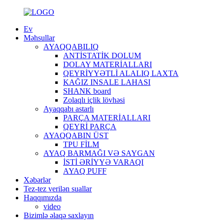
Ev
Məhsullar
AYAQQABILIQ
ANTİSTATİK DOLUM
DOLAY MATERİALLARI
QEYRİYYƏTLİ ALALIQ LAXTA
KAĞIZ INSALE LAHASI
SHANK board
Zolaqlı içlik lövhəsi
Ayaqqabı astarlı
PARÇA MATERİALLARI
QEYRİ PARÇA
AYAQQABIN ÜST
TPU FİLM
AYAQ BARMAĞI VƏ SAYGAN
İSTİ ƏRİYYƏ VARAQI
AYAQ PUFF
Xəbərlər
Tez-tez verilən suallar
Haqqımızda
video
Bizimlə əlaqə saxlayın