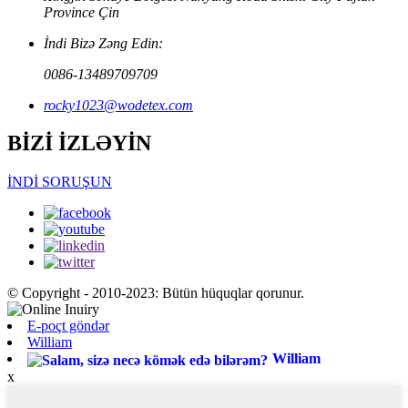
Province Çin
İndi Bizə Zəng Edin:
0086-13489709709
rocky1023@wodetex.com
BİZİ İZLƏYİN
İNDİ SORUŞUN
© Copyright - 2010-2023: Bütün hüquqlar qorunur.
E-poçt göndər
William
William
x