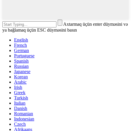
Axtarmaq üçün enter düyməsini və
ya bağlamaq üçün ESC düyməsini basın
English
French
German
Portuguese
Spanish
Russian
Japanese
Korean
Arabic
Irish
Greek
Turkish
Italian
Danish
Romanian
Indonesian
Czech
Afrikaans