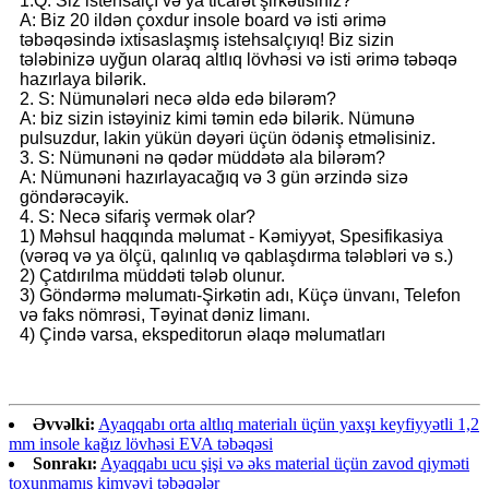
1.Q: Siz istehsalçı və ya ticarət şirkətisiniz?
A: Biz 20 ildən çoxdur insole board və isti ərimə
təbəqəsində ixtisaslaşmış istehsalçıyıq! Biz sizin
tələbinizə uyğun olaraq altlıq lövhəsi və isti ərimə təbəqə
hazırlaya bilərik.
2. S: Nümunələri necə əldə edə bilərəm?
A: biz sizin istəyiniz kimi təmin edə bilərik. Nümunə
pulsuzdur, lakin yükün dəyəri üçün ödəniş etməlisiniz.
3. S: Nümunəni nə qədər müddətə ala bilərəm?
A: Nümunəni hazırlayacağıq və 3 gün ərzində sizə
göndərəcəyik.
4. S: Necə sifariş vermək olar?
1) Məhsul haqqında məlumat - Kəmiyyət, Spesifikasiya
(vərəq və ya ölçü, qalınlıq və qablaşdırma tələbləri və s.)
2) Çatdırılma müddəti tələb olunur.
3) Göndərmə məlumatı-Şirkətin adı, Küçə ünvanı, Telefon
və faks nömrəsi, Təyinat dəniz limanı.
4) Çində varsa, ekspeditorun əlaqə məlumatları
Əvvəlki:
Ayaqqabı orta altlıq materialı üçün yaxşı keyfiyyətli 1,2
mm insole kağız lövhəsi EVA təbəqəsi
Sonrakı:
Ayaqqabı ucu şişi və əks material üçün zavod qiyməti
toxunmamış kimyəvi təbəqələr