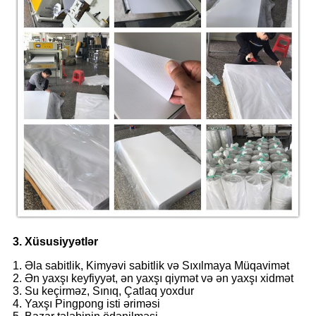
3. Xüsusiyyətlər
1. Əla sabitlik, Kimyəvi sabitlik və Sıxılmaya Müqavimət
2. Ən yaxşı keyfiyyət, ən yaxşı qiymət və ən yaxşı xidmət
3. Su keçirməz, Sınıq, Çatlaq yoxdur
4. Yaxşı Pingpong isti əriməsi