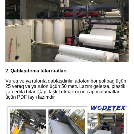
2. Qablaşdırma təfərrüatları
Vərəq və ya rulonla qablaşdırılır, adətən hər polibag üçün
25 vərəq və ya rulon üçün 50 metr. Lazım gələrsə, plastik
çap edilə bilər. Çapı təşkil etmək üçün çap məlumatları
üçün PDF faylı lazımdır.