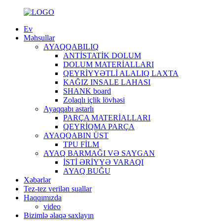
Ev
Məhsullar
AYAQQABILIQ
ANTİSTATİK DOLUM
DOLUM MATERİALLARI
QEYRİYYƏTLİ ALALIQ LAXTA
KAĞIZ INSALE LAHASI
SHANK board
Zolaqlı içlik lövhəsi
Ayaqqabı astarlı
PARÇA MATERİALLARI
QEYRİQMA PARÇA
AYAQQABIN ÜST
TPU FİLM
AYAQ BARMAĞI VƏ SAYGAN
İSTİ ƏRİYYƏ VARAQI
AYAQ BUĞU
Xəbərlər
Tez-tez verilən suallar
Haqqımızda
video
Bizimlə əlaqə saxlayın