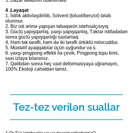
5. Bazar tələbinin ödənilməsi
4 .Ləyaqət
1. İstilik aktivləşdirilib, Solvent (toluol/benzol) tələb
olunmur.
2. Biz isti ərimə yapışan təbəqənin istehsalçısıyıq
3. Güclü yapışqanlıq, yaxşı yapışqanlıq, Təkrar istifadədən
sonra güclü yapışqanlığı saxlamaq
4. Həm tək tərəfli, həm də iki tərəfli örtüklü mövcuddur.
5. Müxtəlif ayaqqabılar üçün uyğundur və s.
6. yaxşı pingpong effekti ilə çevik, Pingpong topu kimi,
səsi izləyə bilərsiniz.
7. Qəlibdən sonra heç vaxt deformasiyaya uğramayın,
100% Ekoloji cəhətdən təmiz.
Tez-tez verilən suallar