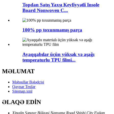
Topdan Satış Yaxşı Keyfiyyətli Insole
Board Nonwoven C...
100% pp toxunmamış parça
Ayaqqabılar üçün yüksək və aşağı
temperaturlu TPU filmi...
MƏLUMAT
Məhsullar Bələdçisi
Qaynar Teqlər
Sitemap.xml
ƏLAQƏ EDİN
Xingjin Sənaye Bölgəsi Nanyang Road Shishi City Fujian