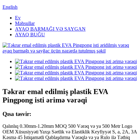
English
Ev
Məhsullar
AYAQ BARMAĞI VƏ SAYGAN
AYAQ BUĞU
Təkrar emal edilmiş plastik EVA
Pingpong isti ərimə vərəqi
Qısa təsvir:
Qalınlıq 0.30mm-1.20mm MOQ 500 Vərəq və ya 500 Metr Logo
OEM Xüsusiyyəti Yaxşı Sərtlik və Elastiklik Keyfiyyət S, a, 2A, 3A
Kəsmə 45 İstiqamətli Qablaşdırma Vərəqlə və ya Rulo ilə Tətbiq