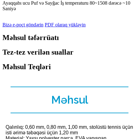
Ayaqqabı ucu Puf və Sayğac İş temperaturu 80~1508 dərəcə ~10
Saniyə
Bizə e-poçt göndərin
PDF olaraq yükləyin
Məhsul təfərrüatı
Tez-tez verilən suallar
Məhsul Teqləri
Məhsul
Qalınlıq: 0,60 mm, 0,80 mm, 1,00 mm, stolüstü tennis üçün
isti ərimə təbəqəsi üçün 1,20 mm
Material: Yaxşı polyester parça, EVA yapışqan