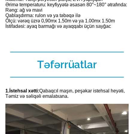
Ərimə temperaturu: keyfiyyətə əsasən 80°~180° ətrafında:
Rəng: ağ və mavi
Qablaşdırma: rulon və ya təbəqə ilə
Ölçü: vərəq üzrə 0,90mx 1.50m və ya 1.00mx 1.50m
İstifadəsi: ayaq barmağı və ayaqqabı üçün sayğac
Təfərrüatlar
1.İstehsal xətti:
Qabaqcıl maşın, peşəkar istehsal heyəti,
Təmiz və səliqəli emalatxana.