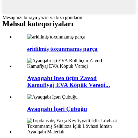
Mesajınızı buraya yazın və bizə göndərin
Məhsul kateqoriyaları
əridilmiş toxunmamış parça
Ayaqqabı Inso üçün Zavod
Kamuflyaj EVA Köpük Vərəqi...
Ayaqqabı İçəri Çubuğu