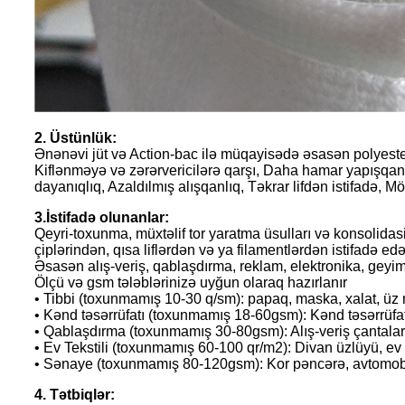
2. Üstünlük:
Ənənəvi jüt və Action-bac ilə müqayisədə əsasən polyester
Kiflənməyə və zərərvericilərə qarşı, Daha hamar yapışqan, 
dayanıqlıq, Azaldılmış alışqanlıq, Təkrar lifdən istifadə, M
3.İstifadə olunanlar:
Qeyri-toxunma, müxtəlif tor yaratma üsulları və konsolidas
çiplərindən, qısa liflərdən və ya filamentlərdən istifadə e
Əsasən alış-veriş, qablaşdırma, reklam, elektronika, geyim
Ölçü və gsm tələblərinizə uyğun olaraq hazırlanır
• Tibbi (toxunmamış 10-30 q/sm): papaq, maska, xalat, üz m
• Kənd təsərrüfatı (toxunmamış 18-60gsm): Kənd təsərrüfatı 
• Qablaşdırma (toxunmamış 30-80gsm): Alış-veriş çantaları,
• Ev Tekstili (toxunmamış 60-100 qr/m2): Divan üzlüyü, ev ə
• Sənaye (toxunmamış 80-120gsm): Kor pəncərə, avtomobi
4. Tətbiqlər: