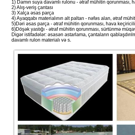
1) Damın suya davamlı rulonu - ətraf mühitin qorunması, ha
2) Alış-veriş çantası
3) Xalça əsas parça
4) Ayaqqabı materialının alt paltarı - nəfəs alan, ətraf mü
5)Dəri əsas parça - ətraf mühitin qorunması, hava keçirici
6)Döşək yastığı - ətraf mühitin qorunması, sürtünmə müqav
Digər istifadələr: əsasən astarlama, çantaların qablaşdırıl
davamlı rulon materialı və s.