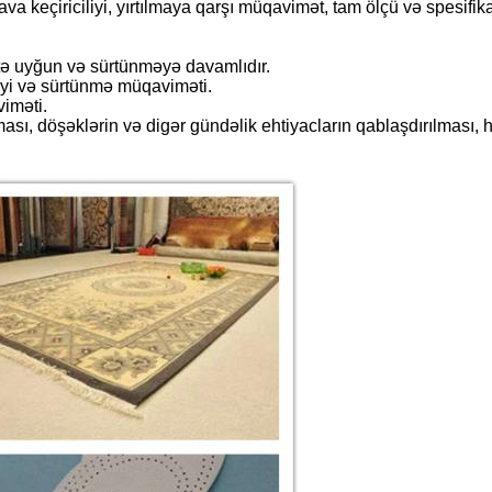
va keçiriciliyi, yırtılmaya qarşı müqavimət, tam ölçü və spesifik
hitə uyğun və sürtünməyə davamlıdır.
liyi və sürtünmə müqaviməti.
iməti.
ması, döşəklərin və digər gündəlik ehtiyacların qablaşdırılması, 