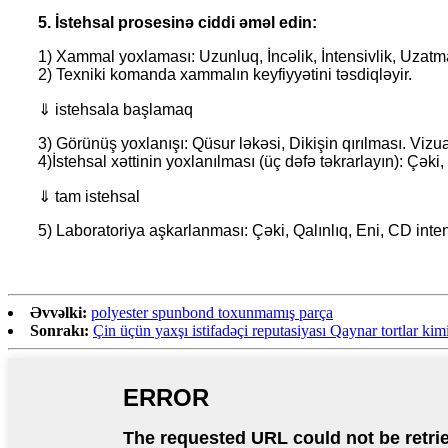
5. İstehsal prosesinə ciddi əməl edin:
1) Xammal yoxlaması: Uzunluq, İncəlik, İntensivlik, Uzat
2) Texniki komanda xammalın keyfiyyətini təsdiqləyir.
⇓ istehsala başlamaq
3) Görünüş yoxlanışı: Qüsur ləkəsi, Dikişin qırılması. Vi
4)İstehsal xəttinin yoxlanılması (üç dəfə təkrarlayın): Çəki, 
⇓ tam istehsal
5) Laboratoriya aşkarlanması: Çəki, Qalınlıq, Eni, CD inte
Əvvəlki:
polyester spunbond toxunmamış parça
Sonrakı:
Çin üçün yaxşı istifadəçi reputasiyası Qaynar tortlar ki