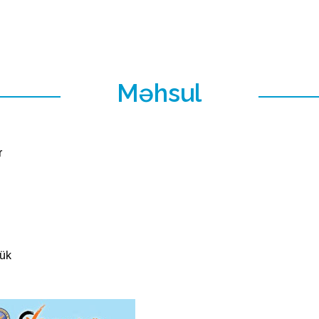
Məhsul
r
tük