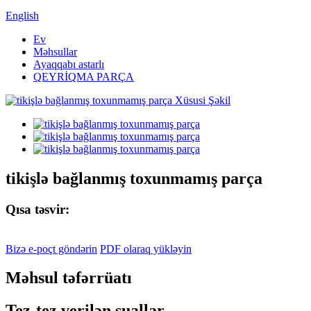
English
Ev
Məhsullar
Ayaqqabı astarlı
QEYRİQMA PARÇA
tikişlə bağlanmış toxunmamış parça
Qısa təsvir:
Bizə e-poçt göndərin
PDF olaraq yükləyin
Məhsul təfərrüatı
Tez-tez verilən suallar