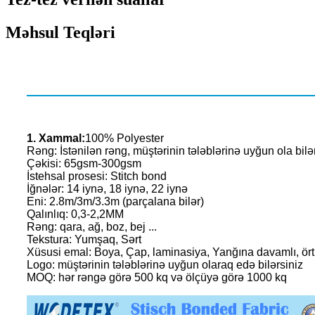
Məhsul Teqləri
1. Xammal:
100% Polyester
Rəng: İstənilən rəng, müştərinin tələblərinə uyğun ola bilə
Çəkisi: 65gsm-300gsm
İstehsal prosesi: Stitch bond
İğnələr: 14 iynə, 18 iynə, 22 iynə
Eni: 2.8m/3m/3.3m (parçalana bilər)
Qalınlıq: 0,3-2,2MM
Rəng: qara, ağ, boz, bej ...
Tekstura: Yumşaq, Sərt
Xüsusi emal: Boya, Çap, laminasiya, Yanğına davamlı, ör
Logo: müştərinin tələblərinə uyğun olaraq edə bilərsiniz
MOQ: hər rəngə görə 500 kq və ölçüyə görə 1000 kq