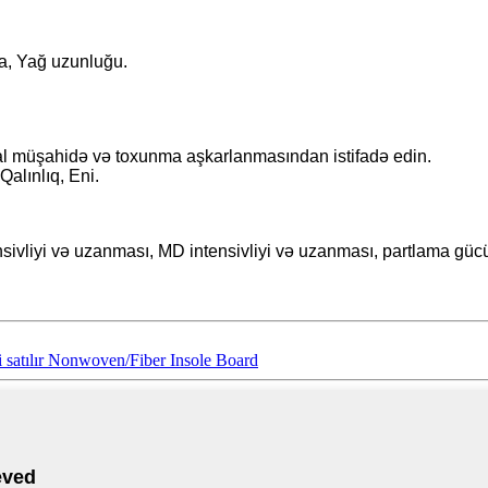
ma, Yağ uzunluğu.
zual müşahidə və toxunma aşkarlanmasından istifadə edin.
Qalınlıq, Eni.
nsivliyi və uzanması, MD intensivliyi və uzanması, partlama gücü
mi satılır Nonwoven/Fiber Insole Board