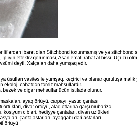
 liflərdən ibarət olan Stitchbond toxunmamış və ya stitchbond s
İpliyin effektiv qorunması, Asan emal, rahat əl hissi, Uçucu olm
övsümi deyil, Xalçaları daha yumşaq edir. .
iya üsulları vasitəsilə yumşaq, keçirici və planar quruluşa mali
dən ekoloji cəhətdən təmiz məhsullardır.
, bəzək və digər məhsullar üçün istifadə olunur.
askaları, ayaq örtüyü, çarpayı, yastıq çantası
örtükləri, divar örtüyü, alaq otlarına qarşı mübarizə
 kostyum cibləri, hədiyyə çantaları, divan üzlükləri
şyaları, çanta astarları, ayaqqabı dəri astarları
l örtüyü