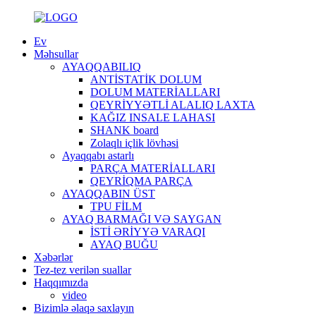
Ev
Məhsullar
AYAQQABILIQ
ANTİSTATİK DOLUM
DOLUM MATERİALLARI
QEYRİYYƏTLİ ALALIQ LAXTA
KAĞIZ INSALE LAHASI
SHANK board
Zolaqlı içlik lövhəsi
Ayaqqabı astarlı
PARÇA MATERİALLARI
QEYRİQMA PARÇA
AYAQQABIN ÜST
TPU FİLM
AYAQ BARMAĞI VƏ SAYGAN
İSTİ ƏRİYYƏ VARAQI
AYAQ BUĞU
Xəbərlər
Tez-tez verilən suallar
Haqqımızda
video
Bizimlə əlaqə saxlayın