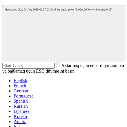
Axtarmaq üçün enter düyməsini və
ya bağlamaq üçün ESC düyməsini basın
English
French
German
Portuguese
Spanish
Russian
Japanese
Korean
Arabic
Irish