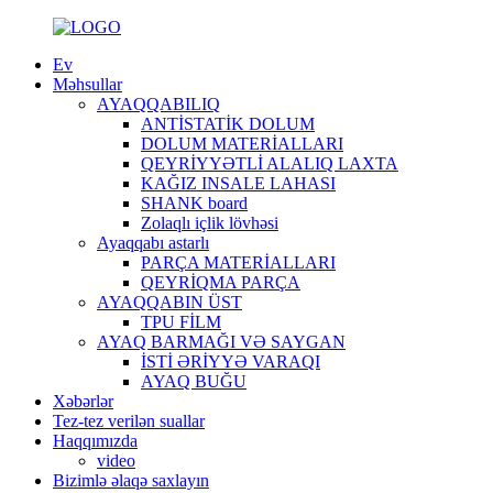
Ev
Məhsullar
AYAQQABILIQ
ANTİSTATİK DOLUM
DOLUM MATERİALLARI
QEYRİYYƏTLİ ALALIQ LAXTA
KAĞIZ INSALE LAHASI
SHANK board
Zolaqlı içlik lövhəsi
Ayaqqabı astarlı
PARÇA MATERİALLARI
QEYRİQMA PARÇA
AYAQQABIN ÜST
TPU FİLM
AYAQ BARMAĞI VƏ SAYGAN
İSTİ ƏRİYYƏ VARAQI
AYAQ BUĞU
Xəbərlər
Tez-tez verilən suallar
Haqqımızda
video
Bizimlə əlaqə saxlayın