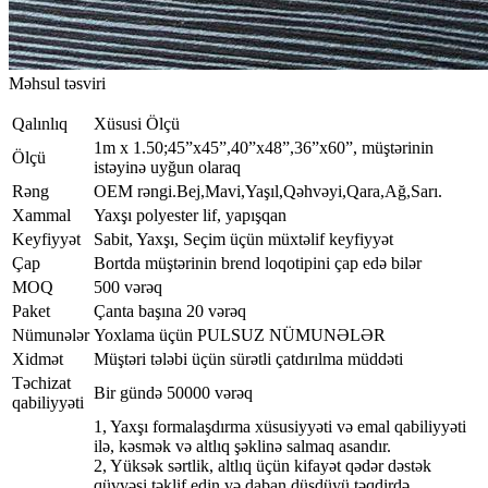
Məhsul təsviri
Qalınlıq
Xüsusi Ölçü
1m x 1.50;45”x45”,40”x48”,36”x60”, müştərinin
Ölçü
istəyinə uyğun olaraq
Rəng
OEM rəngi.Bej,Mavi,Yaşıl,Qəhvəyi,Qara,Ağ,Sarı.
Xammal
Yaxşı polyester lif, yapışqan
Keyfiyyət
Sabit, Yaxşı, Seçim üçün müxtəlif keyfiyyət
Çap
Bortda müştərinin brend loqotipini çap edə bilər
MOQ
500 vərəq
Paket
Çanta başına 20 vərəq
Nümunələr
Yoxlama üçün PULSUZ NÜMUNƏLƏR
Xidmət
Müştəri tələbi üçün sürətli çatdırılma müddəti
Təchizat
Bir gündə 50000 vərəq
qabiliyyəti
1, Yaxşı formalaşdırma xüsusiyyəti və emal qabiliyyəti
ilə, kəsmək və altlıq şəklinə salmaq asandır.
2, Yüksək sərtlik, altlıq üçün kifayət qədər dəstək
qüvvəsi təklif edin və daban düşdüyü təqdirdə.