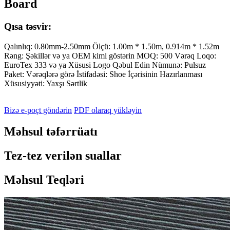
Board
Qısa təsvir:
Qalınlıq: 0.80mm-2.50mm Ölçü: 1.00m * 1.50m, 0.914m * 1.52m
Rəng: Şəkillər və ya OEM kimi göstərin MOQ: 500 Vərəq Loqo:
EuroTex 333 və ya Xüsusi Logo Qəbul Edin Nümunə: Pulsuz
Paket: Vərəqlərə görə İstifadəsi: Shoe İçərisinin Hazırlanması
Xüsusiyyəti: Yaxşı Sərtlik
Bizə e-poçt göndərin
PDF olaraq yükləyin
Məhsul təfərrüatı
Tez-tez verilən suallar
Məhsul Teqləri