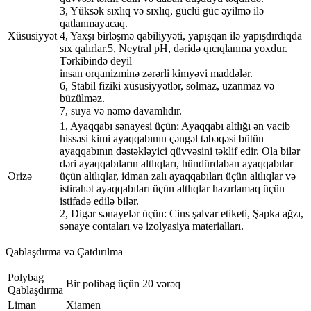
3, Yüksək sıxlıq və sıxlıq, güclü güc əyilmə ilə
qatlanmayacaq.
Xüsusiyyət
4, Yaxşı birləşmə qabiliyyəti, yapışqan ilə yapışdırdıqda
sıx qalırlar.5, Neytral pH, dəridə qıcıqlanma yoxdur.
Tərkibində deyil
insan orqanizminə zərərli kimyəvi maddələr.
6, Stabil fiziki xüsusiyyətlər, solmaz, uzanmaz və
büzülməz.
7, suya və nəmə davamlıdır.
1, Ayaqqabı sənayesi üçün: Ayaqqabı altlığı ən vacib
hissəsi kimi ayaqqabının çəngəl təbəqəsi bütün
ayaqqabının dəstəkləyici qüvvəsini təklif edir. Ola bilər
dəri ayaqqabıların altlıqları, hündürdaban ayaqqabılar
Ərizə
üçün altlıqlar, idman zalı ayaqqabıları üçün altlıqlar və
istirahət ayaqqabıları üçün altlıqlar hazırlamaq üçün
istifadə edilə bilər.
2, Digər sənayelər üçün: Cins şalvar etiketi, Şapka ağzı,
sənaye contaları və izolyasiya materialları.
Qablaşdırma və Çatdırılma
Polybag
Bir polibag üçün 20 vərəq
Qablaşdırma
Liman
Xiamen