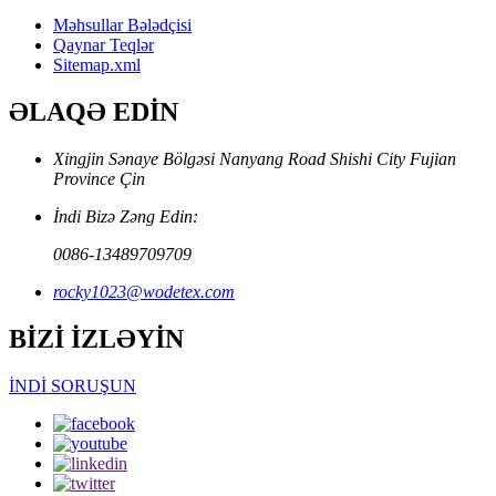
Məhsullar Bələdçisi
Qaynar Teqlər
Sitemap.xml
ƏLAQƏ EDİN
Xingjin Sənaye Bölgəsi Nanyang Road Shishi City Fujian
Province Çin
İndi Bizə Zəng Edin:
0086-13489709709
rocky1023@wodetex.com
BİZİ İZLƏYİN
İNDİ SORUŞUN