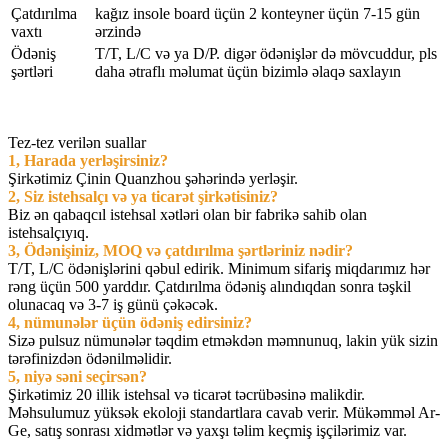
Çatdırılma
kağız insole board üçün 2 konteyner üçün 7-15 gün
vaxtı
ərzində
Ödəniş
T/T, L/C və ya D/P. digər ödənişlər də mövcuddur, pls
şərtləri
daha ətraflı məlumat üçün bizimlə əlaqə saxlayın
Tez-tez verilən suallar
1, Harada yerləşirsiniz?
Şirkətimiz Çinin Quanzhou şəhərində yerləşir.
2, Siz istehsalçı və ya ticarət şirkətisiniz?
Biz ən qabaqcıl istehsal xətləri olan bir fabrikə sahib olan
istehsalçıyıq.
3, Ödənişiniz, MOQ və çatdırılma şərtləriniz nədir?
T/T, L/C ödənişlərini qəbul edirik. Minimum sifariş miqdarımız hər
rəng üçün 500 yarddır. Çatdırılma ödəniş alındıqdan sonra təşkil
olunacaq və 3-7 iş günü çəkəcək.
4, nümunələr üçün ödəniş edirsiniz?
Sizə pulsuz nümunələr təqdim etməkdən məmnunuq, lakin yük sizin
tərəfinizdən ödənilməlidir.
5, niyə səni seçirsən?
Şirkətimiz 20 illik istehsal və ticarət təcrübəsinə malikdir.
Məhsulumuz yüksək ekoloji standartlara cavab verir. Mükəmməl Ar-
Ge, satış sonrası xidmətlər və yaxşı təlim keçmiş işçilərimiz var.