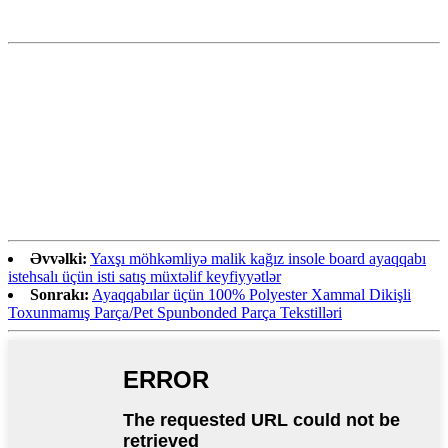
Əvvəlki:
Yaxşı möhkəmliyə malik kağız insole board ayaqqabı
istehsalı üçün isti satış müxtəlif keyfiyyətlər
Sonrakı:
Ayaqqabılar üçün 100% Polyester Xammal Dikişli
Toxunmamış Parça/Pet Spunbonded Parça Tekstilləri