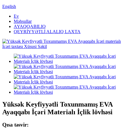
English
Ev
Məhsullar
AYAQQABILIQ
QEYRİYYƏTLİ ALALIQ LAXTA
Yüksək Keyfiyyətli Toxunmamış EVA
Ayaqqabı İçəri Materialı İçlik lövhəsi
Qısa təsvir: