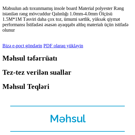
Məhsulun adı toxunmamış insole board Material polyester Rəng
istənilən rəng mövcuddur Qalınlığı 1.0mm-4.0mm Ölçüsü
1.5M*1M Təsviri daha çox toz, ümumi sərtlik, yüksək qiymət
performansı İstifadəsi əsasən ayaqqabı altlıq materialı üçün istifadə
olunur
Bizə e-poçt göndərin
PDF olaraq yükləyin
Məhsul təfərrüatı
Tez-tez verilən suallar
Məhsul Teqləri
Məhsul