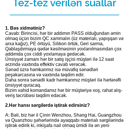
Tez-tez verilən suallar
1
. Bəs xidmətiniz?
Cavab: Birincisi, hər bir addımın PASS olduğundan əmin
olmaq üçün bizim QC xammalın (üz materialı, yapışqan və
arxa kağız), PE örtüyü, Silikon örtük, Geri sarma,
Qablaşdırmaya qədər kəsilməsinin yoxlanılmasından çox
addımda çox ciddi yoxlamaya gedəcək.
Ünsiyyət zamanı hər bir satış işçisi müştəri ilə 12 saat
ərzində vaxtında effektiv cavab verəcək.
Sənəd üzrə həmkarımız isə müvafiq sənədləri
peşəkarcasına və vaxtında təqdim edir.
Daha sonra sənədli kadr həmkarımız müştəri ilə hərtərəfli
ünsiyyət quracaq.
Bizim vahid komandamız hər bir müştəriyə xoş, rahat alış-
veriş təcrübəsi təqdim edəcək.
2.
Hər hansı sərgilərdə iştirak edirsiniz?
A: Bəli, biz hər il Çinin Wenzhou, Shang Hai, Guangzhou
və Quanzhou şəhərlərində ayaqqabı materialı sərgilərində
iştirak edirik ki, inkişafa nail olmaq ümidi ilə ən yeni