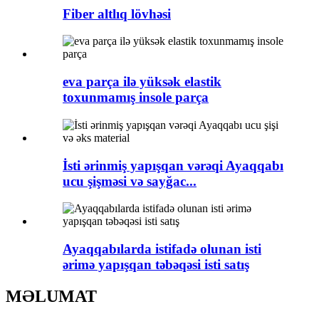
Fiber altlıq lövhəsi
eva parça ilə yüksək elastik
toxunmamış insole parça
İsti ərinmiş yapışqan vərəqi Ayaqqabı
ucu şişməsi və sayğac...
Ayaqqabılarda istifadə olunan isti
ərimə yapışqan təbəqəsi isti satış
MƏLUMAT