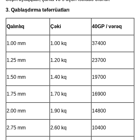
3. Qablaşdırma təfərrüatları
Qalınlıq
Çəki
40GP / vərəq
1.00 mm
1.00 kq
37400
1.25 mm
1.20 kq
23700
1.50 mm
1.40 kq
19700
1.75 mm
1.70 kq
16900
2.00 mm
1.90 kq
14800
2.75 mm
2.60 kq
10400