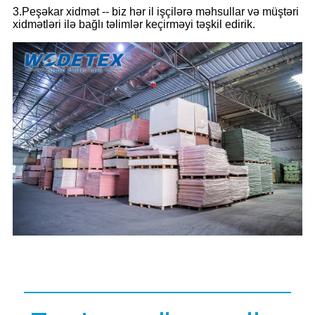
3.Peşəkar xidmət -- biz hər il işçilərə məhsullar və müştəri
xidmətləri ilə bağlı təlimlər keçirməyi təşkil edirik.