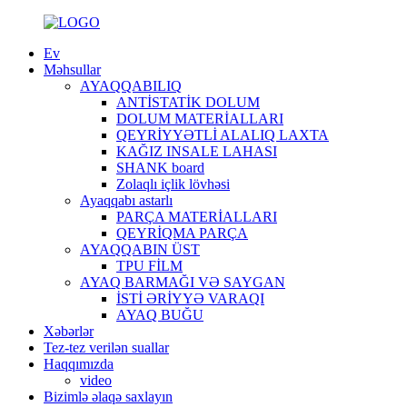
Ev
Məhsullar
AYAQQABILIQ
ANTİSTATİK DOLUM
DOLUM MATERİALLARI
QEYRİYYƏTLİ ALALIQ LAXTA
KAĞIZ INSALE LAHASI
SHANK board
Zolaqlı içlik lövhəsi
Ayaqqabı astarlı
PARÇA MATERİALLARI
QEYRİQMA PARÇA
AYAQQABIN ÜST
TPU FİLM
AYAQ BARMAĞI VƏ SAYGAN
İSTİ ƏRİYYƏ VARAQI
AYAQ BUĞU
Xəbərlər
Tez-tez verilən suallar
Haqqımızda
video
Bizimlə əlaqə saxlayın