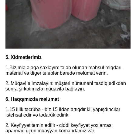
5. Xidmətlərimiz
1.Bizimlə əlaqə saxlayın: tələb olunan məhsul miqdarı,
material və digər tələblər barədə məlumat verin.
2. Müqavilə imzalayın: müştəri nümunəni təsdiqlədikdən
sonra şirkətimizlə müqavilə bağlayın.
6. Haqqımızda məlumat
1.15 illik təcrübə - biz 15 ildən artıqdır ki, yapışdırıcılar
istehsal edir və tədarük edirik.
2. Keyfiyyət təmin edilir - ciddi keyfiyyət yoxlaması
aparmaq üçün müəyyən komandamız var.