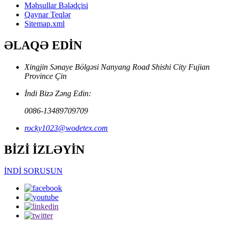
Məhsullar Bələdçisi
Qaynar Teqlər
Sitemap.xml
ƏLAQƏ EDİN
Xingjin Sənaye Bölgəsi Nanyang Road Shishi City Fujian
Province Çin
İndi Bizə Zəng Edin:
0086-13489709709
rocky1023@wodetex.com
BİZİ İZLƏYİN
İNDİ SORUŞUN