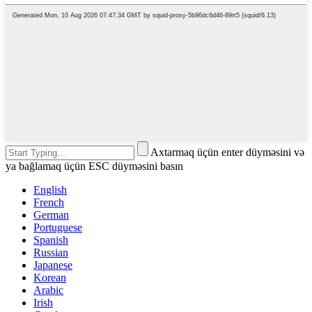
Axtarmaq üçün enter düyməsini və
ya bağlamaq üçün ESC düyməsini basın
English
French
German
Portuguese
Spanish
Russian
Japanese
Korean
Arabic
Irish