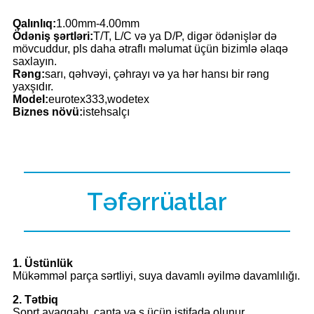
Qalınlıq:
1.00mm-4.00mm
Ödəniş şərtləri:
T/T, L/C və ya D/P, digər ödənişlər də
mövcuddur, pls daha ətraflı məlumat üçün bizimlə əlaqə
saxlayın.
Rəng:
sarı, qəhvəyi, çəhrayı və ya hər hansı bir rəng
yaxşıdır.
Model:
eurotex333,wodetex
Biznes növü:
istehsalçı
Təfərrüatlar
1. Üstünlük
Mükəmməl parça sərtliyi, suya davamlı əyilmə davamlılığı.
2. Tətbiq
Soprt ayaqqabı, çanta və s üçün istifadə olunur.