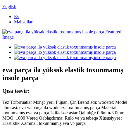
English
Ev
Məhsullar
eva parça ilə yüksək elastik toxunmamış
insole parça
Qısa təsvir:
Tez Təfərrüatlar Mənşə yeri: Fujian, Çin Brend adı: wodetex Model
nömrəsi: eva və parça ilə wodetex-toxunmamış parça Material:
toxunmamış eva və parça İstifadəsi: astar Qalınlığı: 0.6mm-3.0mm
MOQ: 1000 Vərəq Qablaşdırma: Rulo və ya təbəqə Xüsusiyyət :
Elastiklik Xammal: toxunmamış eva və parça