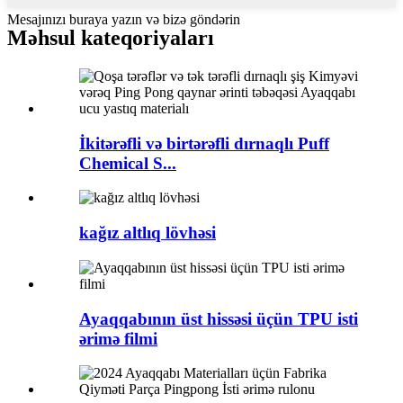
Mesajınızı buraya yazın və bizə göndərin
Məhsul kateqoriyaları
İkitərəfli və birtərəfli dırnaqlı Puff
Chemical S...
kağız altlıq lövhəsi
Ayaqqabının üst hissəsi üçün TPU isti
ərimə filmi