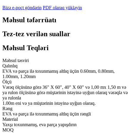
Bizə e-poçt göndərin
PDF olaraq yükləyin
Məhsul təfərrüatı
Tez-tez verilən suallar
Məhsul Teqləri
Məhsul təsviri
Qalınlıq
EVA və parça ilə toxunmamış altlıq üçün 0.60mm, 0.80mm,
1.00mm, 1.20mm
Ölçü
Vərəq ölçüsünə görə 36" X 60", 40" X 60" və 1,00 mx 1,50 m və
ya rulon ölçüsünə görə müştərinin istəyinə uyğun olaraq vərəqlə və
ya rulonla
1.00m eni və ya müştərinin istəyinə uyğun olaraq.
Rəng
EVA və parça ilə toxunmamış altlıq üçün rəngli
Material
Yaxşı toxunmamış, eva parça yapışdırın
MOQ