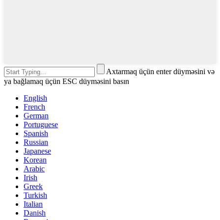
Axtarmaq üçün enter düyməsini və
ya bağlamaq üçün ESC düyməsini basın
English
French
German
Portuguese
Spanish
Russian
Japanese
Korean
Arabic
Irish
Greek
Turkish
Italian
Danish