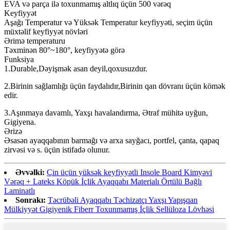
EVA və parça ilə toxunmamış altlıq üçün 500 vərəq
Keyfiyyət
Aşağı Temperatur və Yüksək Temperatur keyfiyyəti, seçim üçün
müxtəlif keyfiyyət növləri
Ərimə temperaturu
Təxminən 80°~180°, keyfiyyətə görə
Funksiya
1.Durable,Dəyişmək asan deyil,qoxusuzdur.
2.Birinin sağlamlığı üçün faydalıdır,Birinin qan dövranı üçün kömək
edir.
3.Aşınmaya davamlı, Yaxşı havalandırma, Ətraf mühitə uyğun,
Gigiyena.
Ərizə
Əsasən ayaqqabının barmağı və arxa sayğacı, portfel, çanta, qapaq
zirvəsi və s. üçün istifadə olunur.
Əvvəlki:
Çin üçün yüksək keyfiyyətli Insole Board Kimyəvi
Vərəq + Lateks Köpük İçlik Ayaqqabı Materialı Örtülü Bağlı
Laminatlı
Sonrakı:
Təcrübəli Ayaqqabı Təchizatçı Yaxşı Yapışqan
Mülkiyyət Gigiyenik Fiberr Toxunmamış İçlik Sellüloza Lövhəsi