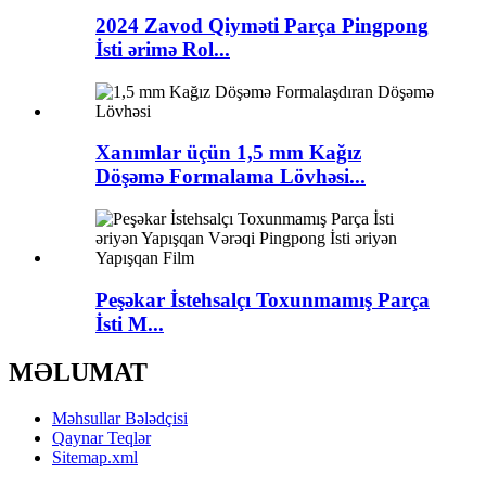
2024 Zavod Qiyməti Parça Pingpong
İsti ərimə Rol...
Xanımlar üçün 1,5 mm Kağız
Döşəmə Formalama Lövhəsi...
Peşəkar İstehsalçı Toxunmamış Parça
İsti M...
MƏLUMAT
Məhsullar Bələdçisi
Qaynar Teqlər
Sitemap.xml