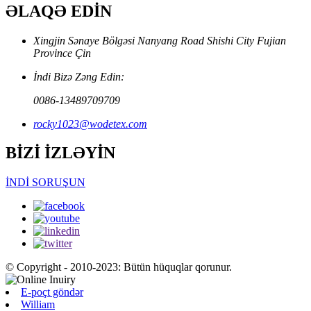
ƏLAQƏ EDİN
Xingjin Sənaye Bölgəsi Nanyang Road Shishi City Fujian
Province Çin
İndi Bizə Zəng Edin:
0086-13489709709
rocky1023@wodetex.com
BİZİ İZLƏYİN
İNDİ SORUŞUN
© Copyright - 2010-2023: Bütün hüquqlar qorunur.
E-poçt göndər
William