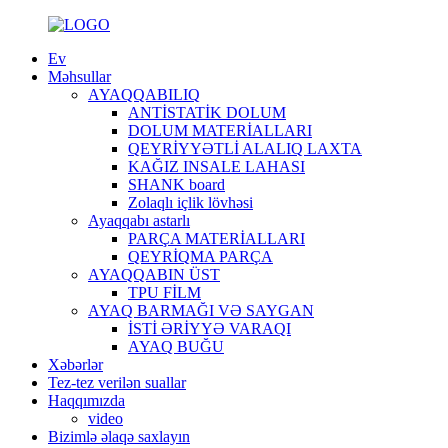
Ev
Məhsullar
AYAQQABILIQ
ANTİSTATİK DOLUM
DOLUM MATERİALLARI
QEYRİYYƏTLİ ALALIQ LAXTA
KAĞIZ INSALE LAHASI
SHANK board
Zolaqlı içlik lövhəsi
Ayaqqabı astarlı
PARÇA MATERİALLARI
QEYRİQMA PARÇA
AYAQQABIN ÜST
TPU FİLM
AYAQ BARMAĞI VƏ SAYGAN
İSTİ ƏRİYYƏ VARAQI
AYAQ BUĞU
Xəbərlər
Tez-tez verilən suallar
Haqqımızda
video
Bizimlə əlaqə saxlayın